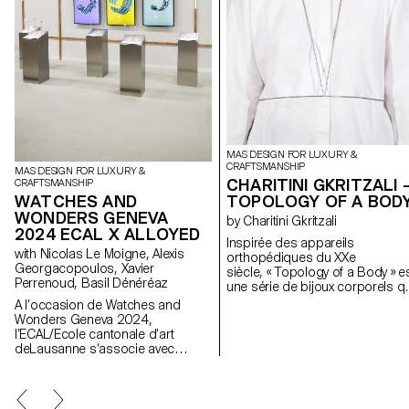
MAS DESIGN FOR LUXURY &
CRAFTSMANSHIP
MAS DESIGN FOR LUXURY &
CHARITINI GKRITZALI 
CRAFTSMANSHIP
TOPOLOGY OF A BOD
WATCHES AND
WONDERS GENEVA
by Charitini Gkritzali
2024 ECAL X ALLOYED
Inspirée des appareils
with Nicolas Le Moigne, Alexis
orthopédiques du XXe
Georgacopoulos, Xavier
siècle, « Topology of a Body » e
Perrenoud, Basil Dénéréaz
une série de bijoux corporels qu
se conforme à l’anatomie
A l’occasion de Watches and
humaine et ressemble aux
Wonders Geneva 2024,
éléments structurels du corps.
l’ECAL/Ecole cantonale d’art
Chaque pièce est composée d
deLausanne s’associe avec
formes géométriques solides e
Alloyed, entreprise experte dans
de courbes organiques créées
les technologies d’impression
l’aide de fils d’argent ou d’acier.
enmétal, et présente une
L’épaisseur du fil est modifiée
collection originale de bracelets