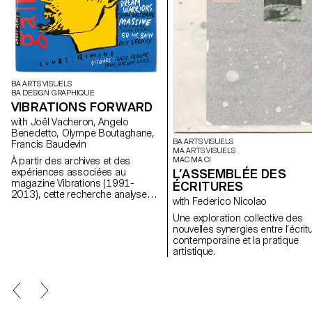
BA ARTS VISUELS
BA DESIGN GRAPHIQUE
VIBRATIONS FORWARD
with Joël Vacheron, Angelo
Benedetto, Olympe Boutaghane,
BA ARTS VISUELS
Francis Baudevin
MA ARTS VISUELS
MAC MA CI
À partir des archives et des
L’ASSEMBLÉE DES
expériences associées au
magazine Vibrations (1991-
ÉCRITURES
2013), cette recherche analyse
with Federico Nicolao
comment les contenus textuels,
graphiques et photographiques
Une exploration collective des
du magazine permettent de
nouvelles synergies entre l’écrit
penser les défis pour
contemporaine et la pratique
communiquer à propos des
artistique.
musiques populaires aujourd’hui.