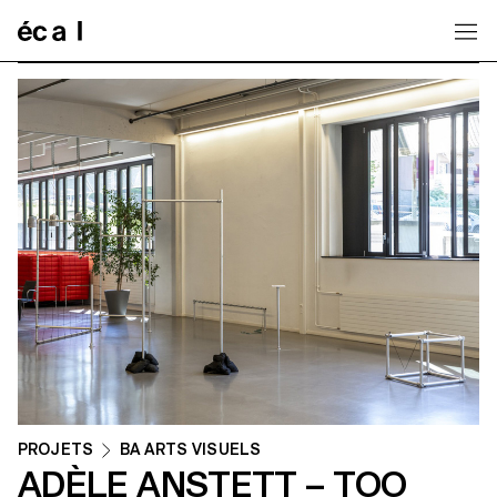
Home
PROJETS
BA ARTS VISUELS
ADÈLE ANSTETT – TOO