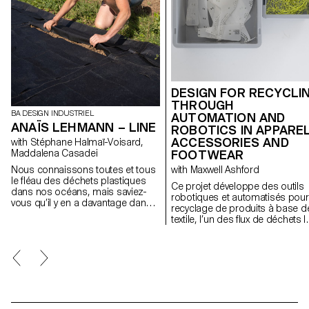
DESIGN FOR RECYCLI
THROUGH
BA DESIGN INDUSTRIEL
AUTOMATION AND
ANAÏS LEHMANN – LINE
ROBOTICS IN APPARE
ACCESSORIES AND
with Stéphane Halmaï-Voisard,
Maddalena Casadei
FOOTWEAR
Nous connaissons toutes et tous
with Maxwell Ashford
le fléau des déchets plastiques
Ce projet développe des outils
dans nos océans, mais saviez-
robotiques et automatisés pour
vous qu’il y en a davantage dans
recyclage de produits à base d
nos sols ? C’est ce que dévoile le
textile, l’un des flux de déchets l
dernier rapport de la FAO (Food
plus nuisibles, en utilisant des
and Agriculture Organisation of
outils contemporains pour
the United Nations). En effet, avec
démonter les produits en
ses pots, ses filets, et ses divers
fractions pures.
films, le plastique est omniprésent
dans le secteur de
l’agroalimentaire et nos terres
agricoles sont polluées par les