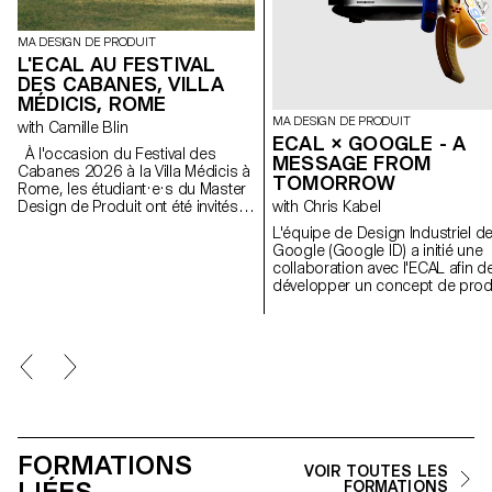
MA DESIGN DE PRODUIT
L'ECAL AU FESTIVAL
DES CABANES, VILLA
MÉDICIS, ROME
MA DESIGN DE PRODUIT
with Camille Blin
ECAL × GOOGLE - A
À l'occasion du Festival des
MESSAGE FROM
Cabanes 2026 à la Villa Médicis à
TOMORROW
Rome, les étudiant·e·s du Master
Design de Produit ont été invités à
with Chris Kabel
développer un projet en lien avec
L'équipe de Design Industriel d
le jardin de la Villa, en
Google (Google ID) a initié une
collaboration avec le célèbre
collaboration avec l'ECAL afin d
fabricant italien de
développer un concept de prod
céramique Mutina. Les jardins de
autour du téléphone portable q
la Villa offrent un contexte
soit inspiré d'un rituel quotidien.
historique et spatial riche, propice
Les étudiant·e·s en Master de
à l'exploration de l'esthétique, des
Design de Produit ont été
fonctions et de l'interaction avec
invité·e·s à imaginer un outil
les visiteurs. Les étudiant·e·s ont
innovant adapté aux habitudes
eu accès à l'ensemble du
contemporaines. À travers des
catalogue Mutina (carreaux,
stroytelling créatifs, ces projets
briques et autres matériaux) pour
conceptuels s’intéressent à la
construire leurs installations. Le
FORMATIONS
dimension humaine de la
projet a été sélectionné et
VOIR TOUTES LES
technologie
LIÉES
FORMATIONS
accompagné par le designer