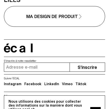
mobile: comment elle influence
français Ronan Bouroullec, l'ECAL,
nos habitudes et pourrait évolu
la Villa Médicis et Mutina.
vers des formes plus intuitives e
intégrées à nos vies. Née d'un
MA DESIGN DE PRODUIT
dialogue fertile entre pédagogi
et industrie, cette collaboration
reflète l'approche expérimental
de l'ECAL où se conjuguent
design, pensée critique et forte
sensibilité aux technologies
émergentes.
écal
S'inscrire à notre newsletter
S'inscrire
Suivre l'ECAL
Instagram
Facebook
LinkedIn
Vimeo
Tiktok
Adresse
Nous utilisons des cookies pour collecter
5, avenue du Temple, CH-1020 Renens
des informations sur la manière dont vous