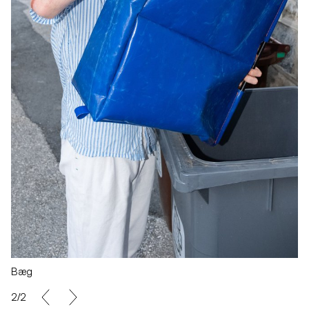
Bæg
2/2