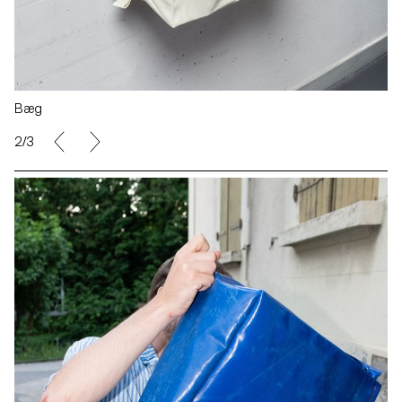
Bæg
2/3