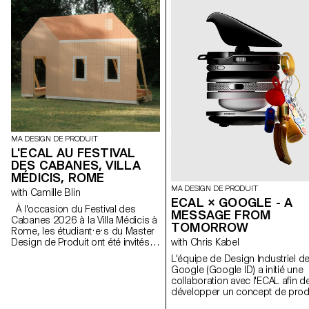
MA DESIGN DE PRODUIT
L'ECAL AU FESTIVAL
DES CABANES, VILLA
MÉDICIS, ROME
MA DESIGN DE PRODUIT
with Camille Blin
ECAL × GOOGLE - A
À l'occasion du Festival des
MESSAGE FROM
Cabanes 2026 à la Villa Médicis à
TOMORROW
Rome, les étudiant·e·s du Master
Design de Produit ont été invités à
with Chris Kabel
développer un projet en lien avec
L'équipe de Design Industriel d
le jardin de la Villa, en
Google (Google ID) a initié une
collaboration avec le célèbre
collaboration avec l'ECAL afin d
fabricant italien de
développer un concept de prod
céramique Mutina. Les jardins de
autour du téléphone portable q
la Villa offrent un contexte