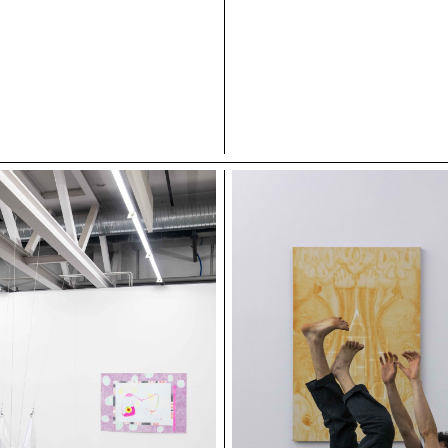
Adèle Anstett, Too Old for the Pla
Where Should We Hang ?