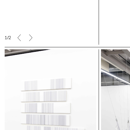
Adèle Anstett, Too Old for the Playground,
Where Should We Hang ?
2/2