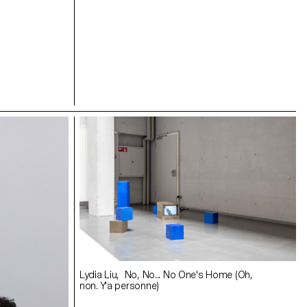
yground,
Lydia Liu, No, No... No One's Home (Oh,
non. Y'a personne)