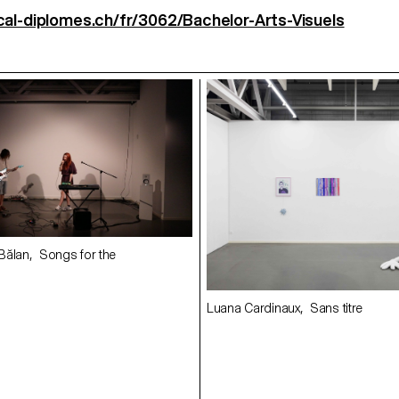
al-diplomes.ch/fr/3062/Bachelor-Arts-Visuels
Bălan, Songs for the
Luana Cardinaux, Sans titre
Too Old for the Playground,
We Hang ?