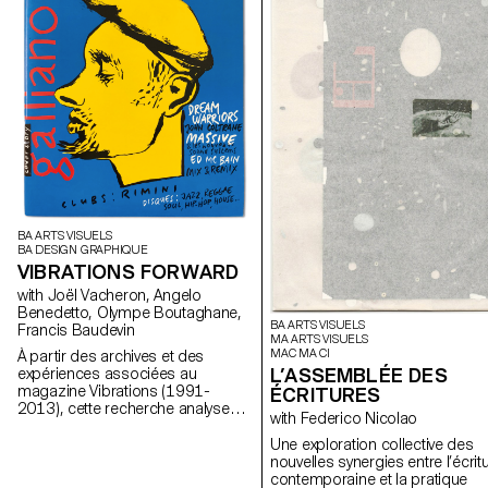
BA ARTS VISUELS
BA DESIGN GRAPHIQUE
VIBRATIONS FORWARD
with Joël Vacheron, Angelo
Benedetto, Olympe Boutaghane,
BA ARTS VISUELS
Francis Baudevin
MA ARTS VISUELS
MAC MA CI
À partir des archives et des
L’ASSEMBLÉE DES
expériences associées au
magazine Vibrations (1991-
ÉCRITURES
2013), cette recherche analyse
with Federico Nicolao
comment les contenus textuels,
graphiques et photographiques
Une exploration collective des
du magazine permettent de
nouvelles synergies entre l’écrit
penser les défis pour
contemporaine et la pratique