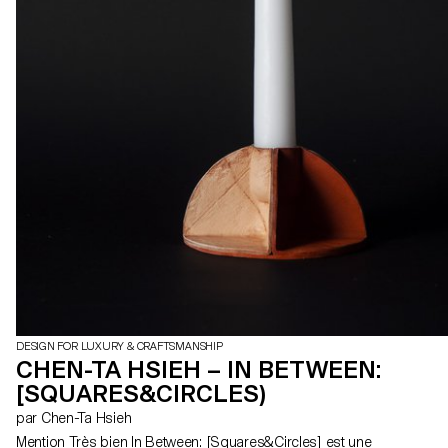
DESIGN FOR LUXURY & CRAFTSMANSHIP
CHEN-TA HSIEH – IN BETWEEN:
[SQUARES&CIRCLES)
par Chen-Ta Hsieh
Mention Très bien In Between: [Squares&Circles] est une