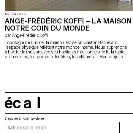
ARTS VISUELS
ANGE-FRÉDÉRIC KOFFI – LA MAISON
NOTRE COIN DU MONDE
par Ange-Frédéric Koffi
Topologie de l’intime, la maison est selon Gaston Bachelard
l’espace physique reflétant notre monde interne. Nous apprenons
à habiter la maison avec ses habitants traditionnels: le lit, la table
de la cuisine, les portes et fenêtres, les clôtures, ... Mon projet de
diplôme La maison est notre coin du monde s’intéresse à l’un des
plus vieux meubles d’agrément du monde: le paravent. Défini
comme « boucliers de beauté », je m’interroge aux rapports que
nous pouvons entretenir avec cet objet domestique dans notre
habitat.
écal
S'inscrire à notre newsletter