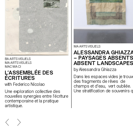
MA ARTS VISUELS
ALESSANDRA GHIAZZ
– PAYSAGES ABSENTS
BA ARTS VISUELS
ABSENT LANDSCAPE
MA ARTS VISUELS
MAC MA CI
by Alessandra Ghiazza
L’ASSEMBLÉE DES
Dans les espaces vides je trouv
ÉCRITURES
des fragments de rêves de
with Federico Nicolao
champs et d'eau, vert oubliée.
Une stratification de souvenirs q
Une exploration collective des
révèle des expériences dans d
nouvelles synergies entre l’écriture
paysages naturels, réels mais
contemporaine et la pratique
aussi des lieux suspendus entr
artistique.
mémoire et onirisme, créant à
travers des formes géométriqu
et répétitives un espace de
contemplation des lieux, pour l
retrouver; des cartes postales