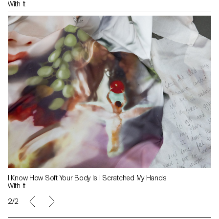
With It
I Know How Soft Your Body Is I Scratched My Hands
With It
2/2