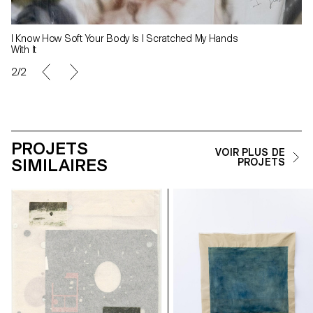
I Know How Soft Your Body Is I Scratched My Hands
With It
2/2
PROJETS
VOIR PLUS DE
SIMILAIRES
PROJETS