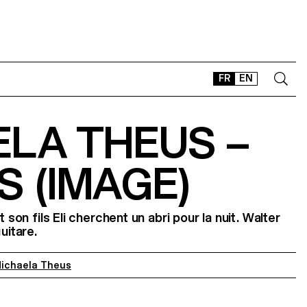
FR
EN
ELA THEUS –
CONTACT
SHOP
 (IMAGE)
TYPEFACES
OFFLINE-ONLINE
Instagram
Facebook
LinkedIn
Vimeo
Tikt
t son fils Eli cherchent un abri pour la nuit. Walter
uitare.
ichaela Theus