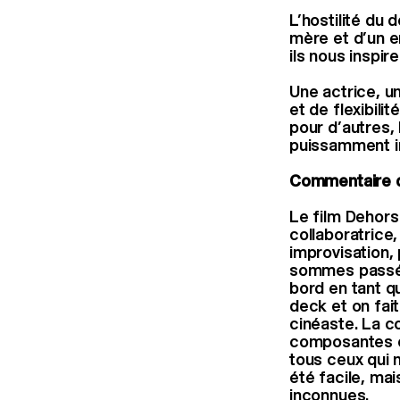
L’hostilité du 
mère et d’un e
ils nous inspi
Une actrice, u
et de flexibili
pour d’autres, 
puissamment in
Commentaire d
Le film Dehors
collaboratrice,
improvisation,
sommes passées
bord en tant q
deck et on fait
cinéaste. La c
composantes es
tous ceux qui 
été facile, ma
inconnues.