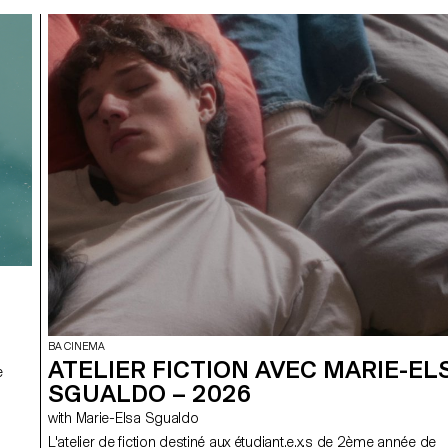
BA CINEMA
ATELIER FICTION AVEC MARIE-EL
e
SGUALDO – 2026
with Marie-Elsa Sgualdo
L'atelier de fiction destiné aux étudiant.e.x.s de 2ème année de