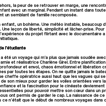
dehors, la peur de se retrouver en marge, une rencontr
nfant avec un marginal. Pendant un instant dans toute
rent un semblant de famille recomposée.
n enfant, un bohème. Une météo instable, beaucoup d
té. Une leçon de liberté, simplicité et lâcher-prise. Po
l’expérience du projet flirtant avec le documentaire a
itiatique.
e l'étudiante
 a été un voyage qui m’a plus que jamais soudée ave
 amie et réalisatrice Charlène Girel. Entre planification
 profondeur et envol, chaos émotionnel et libération c
 par toutes les étapes. On ne quitte jamais le batea
ue cheffe opératrice aussi haut que les vagues qui se 
 de son mieux pour garder les voiles orientées vers la
onfiance et la fascination pour le cinéaste deviennent
sentielles pour pouvoir mettre son cœur dans un pro
nous ont permis de garder le cap. La naissance de ce 
is ce n’était que le début de nombreux voyages dans 