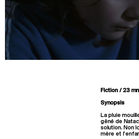
Fiction / 23 m
Synopsis
La pluie mouill
gêné de Natach
solution. Non l
mère et l’enfan