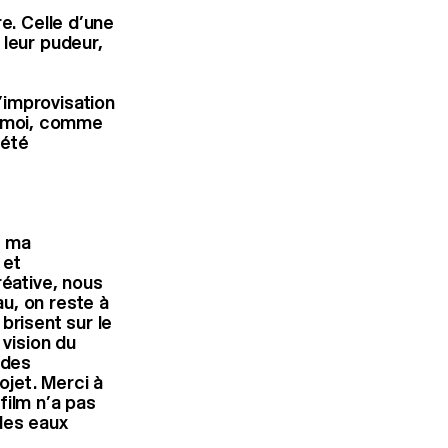
e. Celle d’une
 leur pudeur,
’improvisation
ur moi, comme
 été
c ma
 et
réative, nous
u, on reste à
brisent sur le
 vision du
 des
jet. Merci à
film n’a pas
des eaux