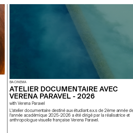
BA CINEMA
ATELIER DOCUMENTAIRE AVEC
VERENA PARAVEL - 2026
with Verena Paravel
L'atelier documentaire destiné aux étudiant.e.x.s de 2ème année d
l'année académique 2025-2026 a été dirigé par la réalisatrice et
anthropologue visuelle française Verena Paravel.