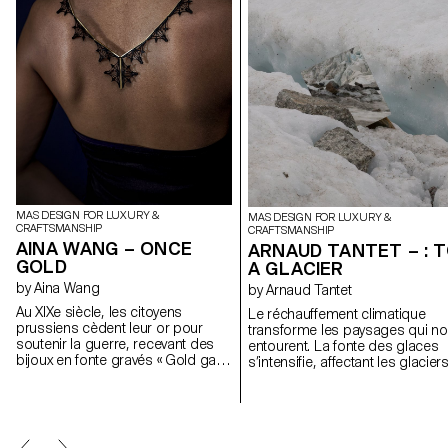
MAS DESIGN FOR LUXURY &
MAS DESIGN FOR LUXURY &
CRAFTSMANSHIP
CRAFTSMANSHIP
AINA WANG – ONCE
ARNAUD TANTET – : 
GOLD
A GLACIER
by Aina Wang
by Arnaud Tantet
Au XIXe siècle, les citoyens
Le réchauffement climatique
prussiens cèdent leur or pour
transforme les paysages qui n
soutenir la guerre, recevant des
entourent. La fonte des glaces
bijoux en fonte gravés « Gold gab
s’intensifie, affectant les glacier
ich für Eisen » — J’ai donné l’or
millénaires d’Europe. L’intention
pour le fer. Le fer de Berlin, un
: To a Glacier est d’apporter –
alliage de fer et de carbone,
sous l’angle du design – un
recouvert d'une couche de laque
témoignage en lien avec le glaci
noire et patinée, naît d’un moment
du Mont-Blanc. Ce projet