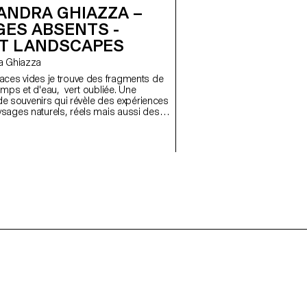
ANDRA GHIAZZA –
GES ABSENTS -
T LANDSCAPES
dra Ghiazza
aces vides je trouve des fragments de
s et d'eau, vert oubliée. Une
n de souvenirs qui révèle des expériences
sages naturels, réels mais aussi des
dus entre mémoire et onirisme, créant à
ormes géométriques et répétitives un
ntemplation des lieux, pour les
s cartes postales d'un paysage fragile
te évolution.