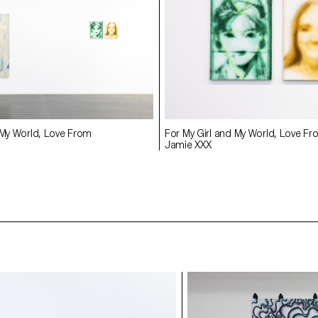
 My World, Love From
For My Girl and My World, Love F
Jamie XXX