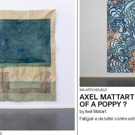
MA ARTS VISUELS
AXEL MATTART 
OF A POPPY ?
by Axel Mattart
Fatigué·e de lutter contre vot
S