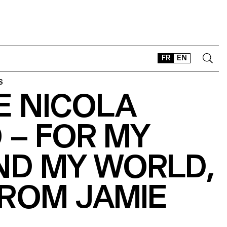
FR
EN
S
E NICOLA
CONTACT
SHOP
O – FOR MY
TYPEFACES
OFFLINE-ONLINE
ND MY WORLD,
Instagram
Facebook
LinkedIn
Vimeo
Tikt
FROM JAMIE