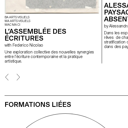
ALESS
PAYSA
ABSEN
BA ARTS VISUELS
MA ARTS VISUELS
MAC MA CI
by Alessan
L’ASSEMBLÉE DES
Dans les esp
ÉCRITURES
rêves de champ
stratificatio
with Federico Nicolao
dans des pay
lieux suspen
Une exploration collective des nouvelles synergies
travers des f
entre l’écriture contemporaine et la pratique
espace de co
artistique.
retrouver; de
et en constan
FORMATIONS LIÉES