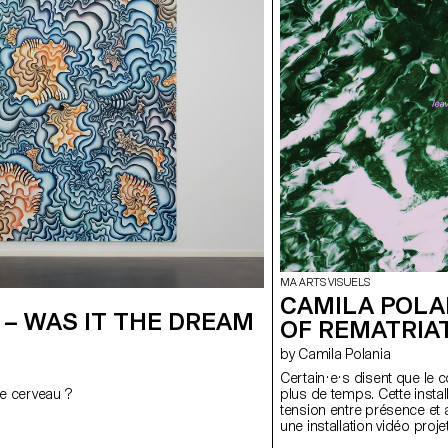
MA ARTS VISUELS
CAMILA POLA
– WAS IT THE DREAM
OF REMATRIA
by Camila Polania
Certain·e·s disent que le 
re cerveau ?
plus de temps. Cette insta
tension entre présence et 
une installation vidéo pro
vent, une surface qui ne se 