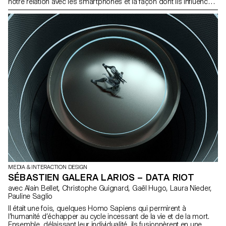
notre relation avec les smartphones et la façon dont ils influencent
notre comportement quotidien. Voir l'espace presse
MEDIA & INTERACTION DESIGN
SÉBASTIEN GALERA LARIOS – DATA RIOT
avec Alain Bellet, Christophe Guignard, Gaël Hugo, Laura Nieder,
Pauline Saglio
Il était une fois, quelques Homo Sapiens qui permirent à
l’humanité d’échapper au cycle incessant de la vie et de la mort.
Ensemble, délaissant leur individualité, ils fusionnèrent en une