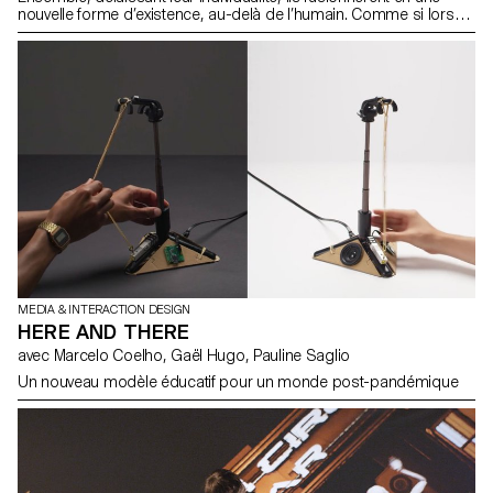
nouvelle forme d’existence, au-delà de l’humain. Comme si lors
de cette seconde genèse, l’homme avait créé Dieu à son image.
C’est au travers d’une fiction d’anticipation à mi-chemin entre le
jeu vidéo et le clip musical que Data Riot questionne les
fondements de l’individualité de l’homme. A votre tour, entrez dans
un monde futuriste et vivez votre transplantation dans une
intelligence collective au rythme des sonorités électroniques du
collectif Curl. Basée sur vos données personnelles et vos
décisions, l’expérience s’adapte à vous pour proposer une
expérience troublante de votre identité.
MEDIA & INTERACTION DESIGN
HERE AND THERE
avec Marcelo Coelho, Gaël Hugo, Pauline Saglio
Un nouveau modèle éducatif pour un monde post-pandémique