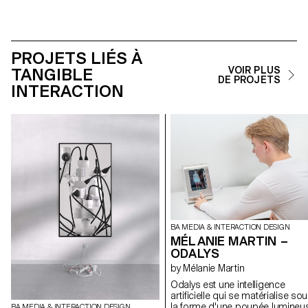
PROJETS LIÉS À
TANGIBLE
VOIR PLUS
DE PROJETS
INTERACTION
BA MEDIA & INTERACTION DESIGN
MÉLANIE MARTIN –
ODALYS
by Mélanie Martin
Odalys est une intelligence
artificielle qui se matérialise so
la forme d'une poupée lumineu
BA MEDIA & INTERACTION DESIGN