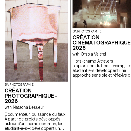
BA PHOTOGRAPHIE
CRÉATION
CINÉMATOGRAPHIQUE
2026
with Orsola Valenti
Hors-champ À travers
l’exploration du hors-champ, le
étudiant·e·s développent une
approche sensible et réflexive d
la création audiovisuelle. Lors d
semestre, les étudiant·e·s sont
BA PHOTOGRAPHIE
amenés à réfléchir aux enjeux
CRÉATION
politiques et formels de l’image
PHOTOGRAPHIQUE–
en mouvement ainsi qu'aux
2026
relations entre le visible et le no
with Natacha Lesueur
visible.
Documenteur, puissance du faux
À partir de projets développés
autour d’un thème commun, les
étudiant-e-s-x développent un