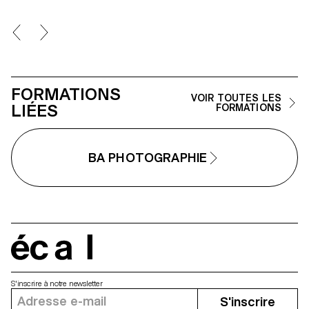
travail personnel et approfondi
autour de la thématique du faux-
semblant. Iels construisent un
projet qui joue avec les limites de
la véracité de la photographie et
l'utilisant comme artifice du
mensonge.
FORMATIONS
VOIR TOUTES LES
LIÉES
FORMATIONS
BA PHOTOGRAPHIE
écal
S'inscrire à notre newsletter
S'inscrire