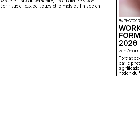
ovisuelle. Lors du semestre, les étudiant·e·s sont
échir aux enjeux politiques et formels de l’image en
i qu'aux relations entre le visible et le non-visible.
BA PHOTOGR
WORK
FORM
2026
with Ano
Portrait déconstruit L'objec
par le pho
significati
notion du "
ont réalis
semaine de
fois une in