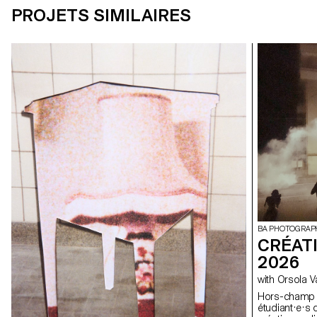
PROJETS SIMILAIRES
BA PHOTOGRAP
CRÉAT
2026
with Orsola 
Hors-champ À travers l’exploration du hors-champ, le
étudiant·e·s 