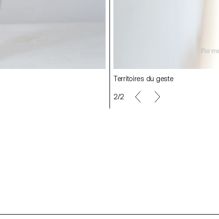
Territoires du geste
Territoires du geste
2/2