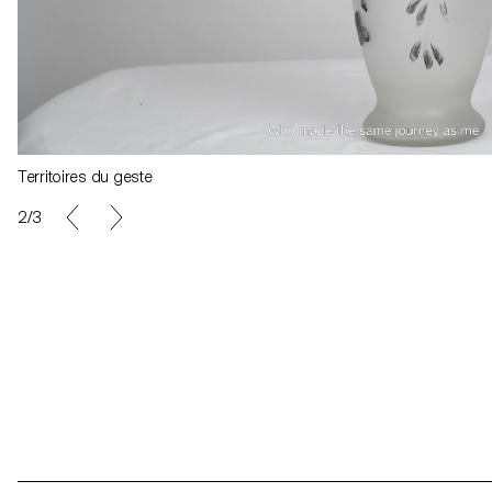
Territoires du geste
Territoires du geste
2/3