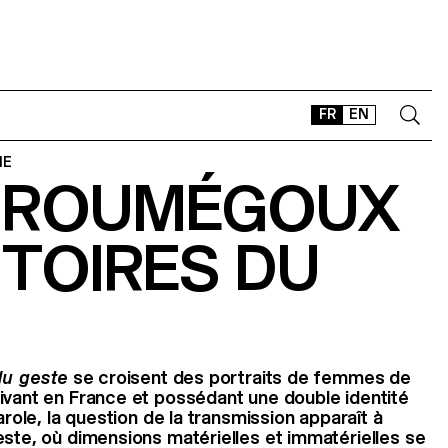
FR
EN
IE
 ROUMÉGOUX
CONTACT
SHOP
ITOIRES DU
TYPEFACES
OFFLINE-ONLINE
Instagram
Facebook
LinkedIn
Vimeo
Tikt
 du geste
se croisent des portraits de femmes de
ivant en France et possédant une double identité
arole, la question de la transmission apparaît à
este, où dimensions matérielles et immatérielles se