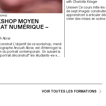
with Charlotte Krieger
Unseen Ce cours initie les étudiant·e·x·s à la création d’une série
de sept images construites
apprendront à articuler d
APHIE
créer des mises en scène f
SHOP MOYEN
approche pratique et techn
AT NUMÉRIQUE –
à concevoir un projet compl
lumière naturelle ou artific
proches de la réalité profe
ainsi leur regard d’auteur
ush Abrar
mandats éditoriaux et com
tif de ce workshop, mené
tographe Anoush Abrar, est d'interroger la
on du portrait contemporain. En suivant la
portrait déconstruit" les étudiants-es-x
é une image par groupes de deux. La
 workshop Moyen format digital est à la
itiation au matériel de prise de vue et au
logiciels dédiés.
VOIR TOUTES LES FORMATIONS