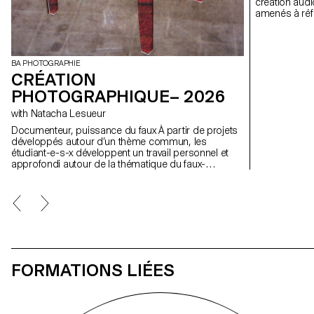
création audi
amenés à réfl
mouvement ains
BA PHOTOGRAPHIE
CRÉATION
PHOTOGRAPHIQUE– 2026
with Natacha Lesueur
Documenteur, puissance du faux À partir de projets
développés autour d’un thème commun, les
étudiant-e-s-x développent un travail personnel et
approfondi autour de la thématique du faux-
semblant. Iels construisent un projet qui joue avec
les limites de la véracité de la photographie et
l'utilisant comme artifice du mensonge.
FORMATIONS LIÉES