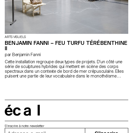
ARTS VISUELS
BENJAMIN FANNI – FEU TURFU TÉRÉBENTHINE
II
par Benjamin Fanni
Cette installation regroupe deux types de projets. D’un côté une
série de sculptures hybrides qui mettent en scène des corps
spectraux dans un contexte de bord de mer crépusculaire. Elles
puisent une partie de leur vocabulaire dans le monothéisme
abrahamique — icône, suaire, chasuble, hidjab — et la tradition de
la peinture abstraite. A travers ce travail, j’ai cherché à rejouer les
motifs qui distinguent les cultures iconoclastes et iconophiles.
Abstraction et figuration se débattent l’une contre l’autre. De l’autre
un piano mécanique, aussi bien automate-instrument, que
machine performative. La musique qu’il produit s’inspire des
modes de composition qui caractérisent Nord et Sud de la
écal
Méditerranée.
S'inscrire à notre newsletter