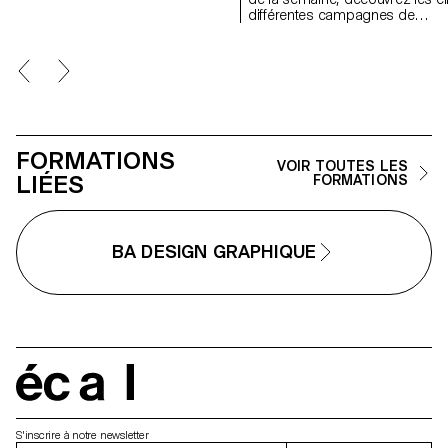
différentes campagnes de
communication visuelle,
imaginées par des étudiant·e·s
du Bachelor Design Graphique 
du Bachelor Media & Interactio
Design, destinées à sensibiliser
chacun·e à adopter des pratiq
digitales responsables, dès
maintenant, avec des geste
FORMATIONS
simples.
VOIR TOUTES LES
LIÉES
FORMATIONS
BA DESIGN GRAPHIQUE
écal
S'inscrire à notre newsletter