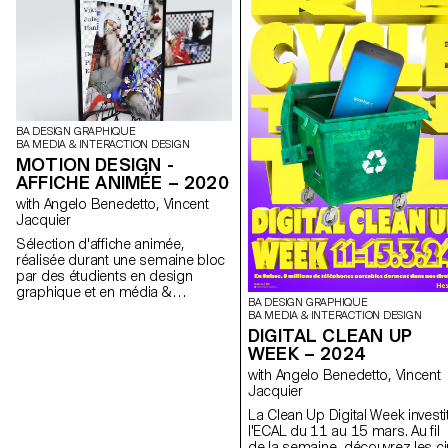
BA DESIGN GRAPHIQUE
BA MEDIA & INTERACTION DESIGN
MOTION DESIGN -
AFFICHE ANIMÉE – 2020
with Angelo Benedetto, Vincent
Jacquier
Sélection d'affiche animée,
réalisée durant une semaine bloc
par des étudients en design
graphique et en média &
BA DESIGN GRAPHIQUE
interaction design. Le but de cette
BA MEDIA & INTERACTION DESIGN
semaine était de consevoir les
DIGITAL CLEAN UP
futures affiche d'annonce des
WEEK – 2024
Worskops de l'ECAL à venir.
with Angelo Benedetto, Vincent
Jacquier
La Clean Up Digital Week investi
l'ECAL du 11 au 15 mars. Au fil
de la semaine, découvrez les c