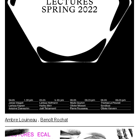
Ambre Louineau
,
Benoît Rochat