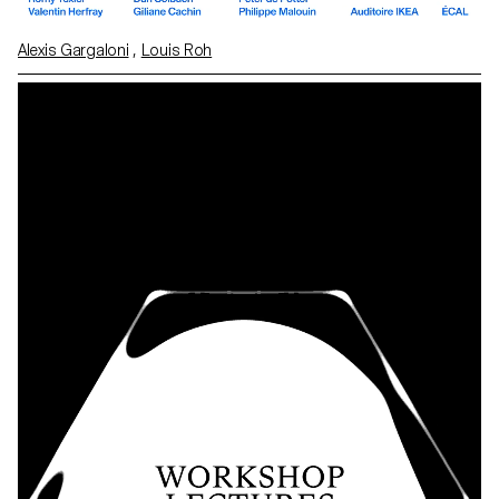
Alexis Gargaloni
,
Louis Roh