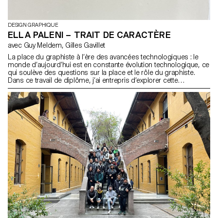
DESIGN GRAPHIQUE
ELLA PALENI – TRAIT DE CARACTÈRE
avec Guy Meldem, Gilles Gavillet
La place du graphiste à l’ère des avancées technologiques : le
monde d’aujourd’hui est en constante évolution technologique, ce
qui soulève des questions sur la place et le rôle du graphiste.
Dans ce travail de diplôme, j’ai entrepris d’explorer cette
problématique en adoptant une approche résolument manuelle et
artisanale. J’ai créé un livre de A à Z en utilisant des techniques
traditionnelles de fabrication, de l’élaboration du papier à la reliure
finale. En m’éloignant de la digitalisation omniprésente, j’ai
souhaité exprimer un besoin de revenir à l’essence même du
métier de graphiste. Ce projet met en lumière les avantages d’une
approche artisanale dans un monde de plus en plus numérique. Il
encourage la réflexion sur les compétences spécifiques que les
graphistes peuvent apporter.