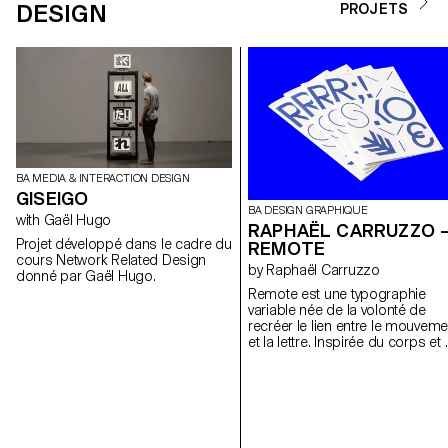
DESIGN
PROJETS
BA MEDIA & INTERACTION DESIGN
GISEIGO
BA DESIGN GRAPHIQUE
with Gaël Hugo
RAPHAËL CARRUZZO 
Projet développé dans le cadre du
REMOTE
cours Network Related Design
by Raphaël Carruzzo
donné par Gaël Hugo.
Remote est une typographie
variable née de la volonté de
recréer le lien entre le mouveme
et la lettre. Inspirée du corps et
la notation chorégraphique, cet
police de caractères a été pen
pour les supports numériques.
Elle permet d’interagir sur le
contenu graphique grâce au
mouvement. Face à un corps