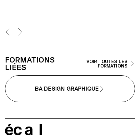
animé, Remote interagit et
transforme les formes
typographiques en suivant les
variations de mouvement. Passant
aisément d’une typographie de
texte à une typographie abstrait
cette police variable permet,
grâce à une multitude d’instanc
possibles, de lier mouvement e
compositions typographique.
FORMATIONS
VOIR TOUTES LES
LIÉES
FORMATIONS
BA DESIGN GRAPHIQUE
écal