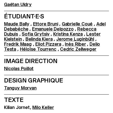
Gaétan Uldry
ÉTUDIANT·E·S
Maude Bally
,
Ettore Bruni
,
Gabrielle Coué
,
Adel
Debabéche
,
Emanuele Delpozzo
,
Rebecca
Dubuis
,
Sofia Grytsiv
,
Kristina Kenza
,
Lester
Kielstein
,
Belinda Kiera
,
Jerome Luginbühl
,
Fredrik Maag
,
Eliot Pizzera
,
Inès Riber
,
Delio
Testa
,
Héloïse Tourrenc
,
Cedric Zellweger
IMAGE DIRECTION
Nicolas Poillot
DESIGN GRAPHIQUE
Tanguy Morvan
TEXTE
Kilian Jornet,
Milo Keller