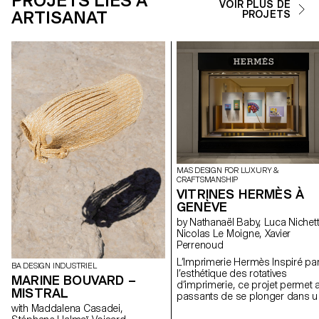
PROJETS LIÉS À
VOIR PLUS DE
ARTISANAT
PROJETS
MAS DESIGN FOR LUXURY &
CRAFTSMANSHIP
VITRINES HERMÈS À
GENÈVE
by Nathanaël Baby, Luca Nichetto,
Nicolas Le Moigne, Xavier
Perrenoud
L’Imprimerie Hermès Inspiré pa
BA DESIGN INDUSTRIEL
l’esthétique des rotatives
MARINE BOUVARD –
d’imprimerie, ce projet permet 
MISTRAL
passants de se plonger dans u
univers graphique et artistique. 
with Maddalena Casadei,