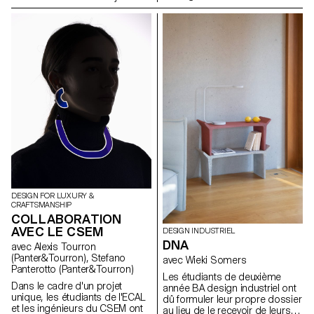
Masters of Mechanical Art
en bois qui ont été exposé
dans le cadre de l’exposition
rétrospective de 'Willy Guhl:
penser avec les mains' .
DESIGN FOR LUXURY &
CRAFTSMANSHIP
COLLABORATION
AVEC LE CSEM
DESIGN INDUSTRIEL
DNA
avec Alexis Tourron
(Panter&Tourron), Stefano
avec Wieki Somers
Panterotto (Panter&Tourron)
Les étudiants de deuxième
Dans le cadre d'un projet
année BA design industriel ont
unique, les étudiants de l'ECAL
dû formuler leur propre dossier
et les ingénieurs du CSEM ont
au lieu de le recevoir de leurs