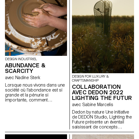
caractéristiques de la boisson
ou soulignent la façon dont la
boisson est préparée, servie et
bue. Tous les verres ont été
soufflés dans la cour de l'ECAL
avec le soutien des artisan.e.s
du fabricant de verre suisse
Niesenglass.
DESIGN INDUSTRIEL
ABUNDANCE &
SCARCITY
DESIGN FOR LUXURY &
avec Nadine Sterk
CRAFTSMANSHIP
Lorsque nous vivons dans une
COLLABORATION
société où l'abondance est si
AVEC DEDON 2022
grande et la pénurie si
LIGHTING THE FUTUR
importante, comment
avec Sabine Marcelis
discerner les ressources qui
nous entourent ? Comment
Dedon by nature Une initiative
pouvons-nous nous tourner
de DEDON Studio, Lighting the
vers notre environnement pour
Future présente un éventail
apprendre d'où viennent les
saisissant de concepts
choses, ou comment nous
lumineux inspirés par la nature
pouvons les appliquer dans
et réalisés par des étudiants de