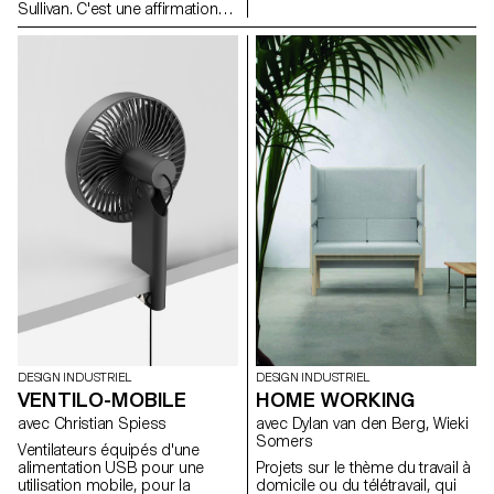
Sullivan. C'est une affirmation
qui est tout à fait pertinente
pour le design industriel.
D'autre part, la forme peut
parfois aussi déterminer la
fonction dans un processus
d'exploration inverse. Au cours
de la semaine de workshop
avec Philippe Malouin, les
étudiants ont été encouragés à
rechercher de nouvelles
fonctions inspirées par des
formes trouvées dans un
centre de recyclage de métaux.
Dans ce processus, des
découvertes et des
associations aléatoires ont été
faites pour générer un
vocabulaire de formes nouveau
et surprenant.
DESIGN INDUSTRIEL
DESIGN INDUSTRIEL
VENTILO-MOBILE
HOME WORKING
avec Christian Spiess
avec Dylan van den Berg, Wieki
Somers
Ventilateurs équipés d'une
alimentation USB pour une
Projets sur le thème du travail à
utilisation mobile, pour la
domicile ou du télétravail, qui