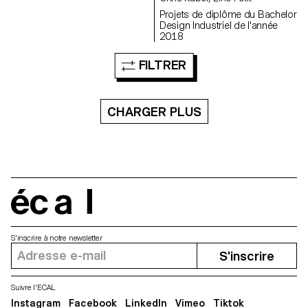
chaque groupe a réalisé une
Projets de diplôme du Bachelor
section du labyrinthe avec un
Design Industriel de l'année
parti pris esthétique et
2018
structurel fort, permettant au
visiteur de se perdre dans des
univers distincts.
FILTRER
CHARGER PLUS
écal
S'inscrire à notre newsletter
S'inscrire
Suivre l'ECAL
Instagram
Facebook
LinkedIn
Vimeo
Tiktok