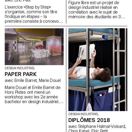
Figure libre est un projet de
L’exercice «Step by Step»
design industriel réalisé en
s’organise, comme son titre
corrélation avec le sujet de
l’indique en étapes – la
mémoire des étudiants en 3e
première consiste à concevoir
année. Il leur a été conseillé de
une canne et la seconde, une
choisir un domaine vers lequel
échelle. Les cannes et les
les étudiants souhaiteraient se
échelles ont comme point
diriger après leurs études. Cet
commun de devoir résister à
exercice libre leur a permis de
de lourdes charges, il est
s'exprimer sur le sujet de leur
cependant possible de les
choix. Qu’il s’agisse de mobilier,
dessiner avec beaucoup de
de mobilité, d’objets connectés
soin.
ou tant d‘autres possibles,
chaque sujet traité avec sérieux
DESIGN INDUSTRIEL
devient passionnant.
PAPER PARK
avec Emile Barret, Marie Douel
Marie Douel et Emile Barret de
Hors Pistes ont mené un
workshop avec les 2e année
bachelor en design industriel.
Ils ont demandé aux étudiants
de créer un labyrinthe
DESIGN INDUSTRIEL
totalement réalisé avec les
DIPLÔMES 2018
déchets papier du centre
d'impression de l'ECAL. Sur le
avec Stéphane Halmaï-Voisard,
principe du cadavre exquis,
Chris Kabel, Elric Petit