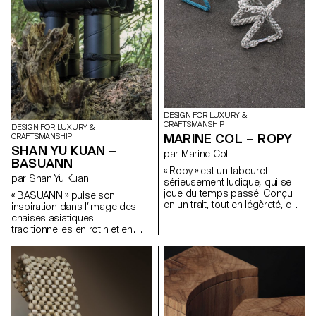
en avant l’artisanat d’un point
de vue innovant.
DESIGN FOR LUXURY &
CRAFTSMANSHIP
DESIGN FOR LUXURY &
MARINE COL – ROPY
CRAFTSMANSHIP
SHAN YU KUAN –
par Marine Col
BASUANN
« Ropy » est un tabouret
par Shan Yu Kuan
sérieusement ludique, qui se
joue du temps passé. Conçu
« BASUANN » puise son
en un trait, tout en légèreté, cet
inspiration dans l’image des
objet puise son charme dans
chaises asiatiques
un réemploi de la matière. Les
traditionnelles en rotin et en
anciennes cordes navales du
bambou. Son nom fait écho à
port de Lausanne, aux couleurs
la prononciation taiwanaise
ternies par le temps, lui servent
signifiant « attacher avec des
de matière première et
cordes ». Composé de sept
deviennent matière précieuse
pièces de conduits en spirale,
une fois l’objet réalisé.
« BASUANN » est assemblé à
l’aide de joints à mortaise et à