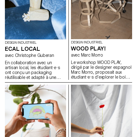
Malcolm Semedo Barreto,
Anastassia Siebold, Philippe
Strässle Zuniga, Baptiste
Sultana, Luna Tavernier,
Margaux Tinguely
DESIGN INDUSTRIEL
DESIGN INDUSTRIEL
WOOD PLAY!
ECAL LOCAL
avec Marc Morro
avec Christophe Guberan
Le workshop WOOD PLAY,
En collaboration avec un
dirigé par le designer espagnol
artisan local, les étudiant·e·s
Marc Morro, proposait aux
ont conçu un packaging
étudiant·e·s d’explorer le bois
réutilisable et adapté à une
en tant que système de
production en série. Le projet
construction ouvert et
visait à valoriser un produit
accessible à tous les publics.
alimentaire du quotidien tout en
L’objectif était de stimuler la
répondant aux enjeux actuels
créativité et l’expérimentation à
liés au transport, à la durabilité
travers la conception de
et à la seconde vie des
modules ludiques et
emballages. L’intervention
reconfigurables, exploitant les
devait être simple, fonctionnelle
potentialités et les contraintes
et écologique, et proposer un
du matériau, tout en évitant une
usage au-delà de la fonction
approche formelle trop
d’emballage initiale.
enfantine.