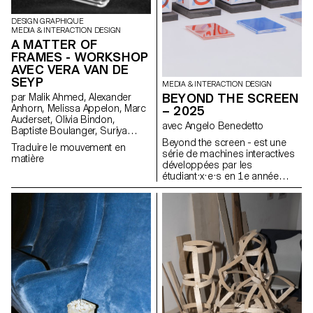
DESIGN GRAPHIQUE
MEDIA & INTERACTION DESIGN
A MATTER OF
FRAMES - WORKSHOP
AVEC VERA VAN DE
SEYP
MEDIA & INTERACTION DESIGN
BEYOND THE SCREEN
par Malik Ahmed, Alexander
Anhorn, Melissa Appelon, Marc
– 2025
Auderset, Olivia Bindon,
avec Angelo Benedetto
Baptiste Boulanger, Suriya
Brambilla, Diego Buccelloni,
Beyond the screen - est une
Traduire le mouvement en
Marta Casemi, Davia Ciccoli
série de machines interactives
matière
Trannoy, Alizée Clavien, Timoféi
développées par les
Cruz, Ethan Degano, Nora
étudiant·x·e·s en 1e année
Dizeko, Andrea Domínguez
Bachelor Media & Interaction
Formet, Mathias Dugenne,
Design. Ces systèmes sont
Mathias Gelin, Tanguy Genier,
inspirés du rapport entre
Lila Gomez Gaillet, Juliana
instructions et exécution au sein
Granato, Xenia Grange,
d’un système informatique. Ces
Bérangère Gremion, Helena
machines créent du texte au
Hell, Rocio Hernandez, Salomé
travers d'un système
Huwiler, Rebecca Indermühle,
typographique modulaire.
Kevin Jeangros, Nolan Latorre,
Jose Pardo Pariente, Zachary
Ramelet, Gabrielle Richard,
Théo Rizzo, Alessia Rollini,