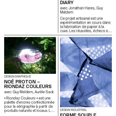
DIARY
la mise en lumière du matériel
exposé. A travers le fonds
avec Jonathan Hares, Guy
Maciet et sa collection
Meldem
d’images, je recrée une
Ce projet artisanal est une
exposition hybride et fluide. Le
expérimentation en cours dans
tapis qui est le medium
la fabrication de papier à la
principal de ce projet viens lui
cuve. Les réussites, échecs et
aussi faire résonner notre
l’évolution des techniques sont
rapport à l’artisanat et l’artefact
documentés pour former un
tout en permettant aux visiteurs
journal personnel d’une
une expérience muséale
pratique ancienne. C’est un
nouvelle tout en déjouant les
questionnement sur la
hiérarchies classiques.
provenance et le statut des
fibres; c’est la possibilité de
faire revivre d’anciens papiers,
usés ou indésirables, qui
perdraient toute trace de leur
vie lors de leur recyclage
DESIGN GRAPHIQUE
industriel. C’est autoriser le
NOÉ PROTON –
hasard et accepter les
RIONDAZ COULEURS
carences du fait-main pour ce
avec Guy Meldem, Aurèle Sack
qu’elles offrent au lieu de les
éliminer pour ce qu’elles ne
« Riondaz Couleurs » est une
permettent pas.
palette d’encres confectionnée
pour la sérigraphie à partir de
DESIGN INDUSTRIEL
produits naturels et locaux. Les
FORME SOUPLE
encres sont créées dans un