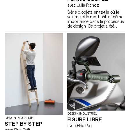
laboratoire situé à l’ouest de
avec Julie Richoz
Veyras dans le district de Sierre
Série d'objets en textile où le
en Valais central. Certains
volume et le motif ont la même
produits constituant ces encres
importance dans le processus
proviennent du jardin d’à côté.
de design. Ce projet a été
Les autres sont disponibles à
réalisé par les étudiants de 2e
l’échelle locale, c’est à dire
année en Bachelor Design
dans un rayon de cinquante
Industriel.
kilomètres à la ronde.
DESIGN INDUSTRIEL
DESIGN INDUSTRIEL
FIGURE LIBRE
STEP BY STEP
avec Elric Petit
avec Elric Petit