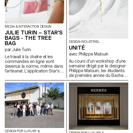
MEDIA & INTERACTION DESIGN
JULIE TURIN – STAR'S
BAGS - THE TREE
DESIGN INDUSTRIEL
BAG
UNITÉ
par Julie Turin
avec Philippe Malouin
Le travail à la chaîne et les
Au cours d’un workshop d’une
commandes en ligne sont
semaine dirigé par le designer
devenus la norme, même dans
Philippe Malouin, les étudiants
l'artisanat. L’application Star's
de première année du Bachelor
Bags est la réponse d’une
en Design Industriel ont conçu
artisane couturière à cette
et réalisé des soliflores, chacun
tendance, proposant une
destiné à accueillir une fleur
expérience d'achat immersive
unique de leur choix.
pour valoriser le travail manuel
avant que le client ne reçoive
son sac. "The Tree Bag" est la
première collection de sac de
cette application, qui pourra se
décliner dans d'autres univers.
À travers cette expérience, le
client participe à chaque étape
DESIGN FOR LUXURY &
de la conception de son sac
DESIGN FOR LUXURY &