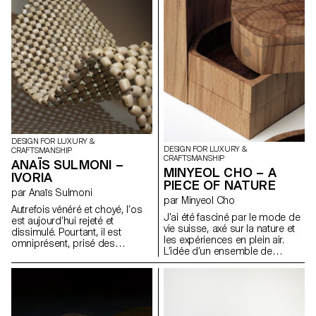
tenon pour relier la partie
assise à la partie des pieds. Il
est en outre renforcé par des
cordes qui relient solidement le
tabouret. « BASUANN » fusionne
harmonieusement le design
contemporain de meubles et
les images évocatrices de
l’artisanat traditionnel asiatique,
mettant en valeur l’esthétique
du design minimaliste.
DESIGN FOR LUXURY &
DESIGN FOR LUXURY &
CRAFTSMANSHIP
CRAFTSMANSHIP
ANAÏS SULMONI –
MINYEOL CHO – A
IVORIA
PIECE OF NATURE
par Anaïs Sulmoni
par Minyeol Cho
Autrefois vénéré et choyé, l’os
J’ai été fasciné par le mode de
est aujourd’hui rejeté et
vie suisse, axé sur la nature et
dissimulé. Pourtant, il est
les expériences en plein air.
omniprésent, prisé des
L’idée d’un ensemble de
industries cosmétique et
vaisselle d’extérieur m’est venue
alimentaire. Il m’interpelle
en profitant de la beauté des
depuis de nombreuses années
conversations et des repas en
par l’aspect vivant de cette
plein air par temps ensoleillé.
matière alors même qu’elle
Mon design se concentre sur
représente la mort. En