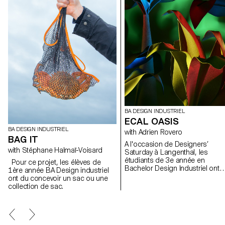
BA DESIGN INDUSTRIEL
ECAL OASIS
BA DESIGN INDUSTRIEL
with Adrien Rovero
BAG IT
A l'occasion de Designers’
with Stéphane Halmaï-Voisard
Saturday à Langenthal, les
étudiants de 3e année en
Pour ce projet, les élèves de
Bachelor Design Industriel ont
1ère année BA Design industriel
créé, sous la direction d'Adrien
ont du concevoir un sac ou une
Rovero, un espace expérimenta
collection de sac.
et immersif fabriqué en
revêtements de sol en
collaboration avec la manufactu
suisse de tapis Ruckstuhl.
Etudiants: Marion Aeby Raphaël