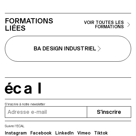
Constantin Athime De Crecy
Alessia Di Santo Salim Douma
Quentin Frichet Victor Guittet Ju
FORMATIONS
Mas Andreas Piedfort Jeanne
VOIR TOUTES LES
Siffert
LIÉES
FORMATIONS
BA DESIGN INDUSTRIEL
écal
S'inscrire à notre newsletter
S'inscrire
Suivre l'ECAL
Instagram
Facebook
LinkedIn
Vimeo
Tiktok