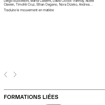
Diego Buccelloni, Marta Casemi, Davia Ciccoli Trannoy, Alizée
Clavien, Timoféi Cruz, Ethan Degano, Nora Dizeko, Andrea
Domínguez Formet, Mathias Dugenne, Mathias Gelin, Tanguy
Traduire le mouvement en matière
Genier, Lila Gomez Gaillet, Juliana Granato, Xenia Grange,
Bérangère Gremion, Helena Hell, Rocio Hernandez, Salomé
Huwiler, Rebecca Indermühle, Kevin Jeangros, Nolan Latorre, Jose
Pardo Pariente, Zachary Ramelet, Gabrielle Richard, Théo Rizzo,
Alessia Rollini, Malcolm Semedo Barreto, Anastassia Siebold,
Philippe Strässle Zuniga, Baptiste Sultana, Luna Tavernier, Margaux
Tinguely
FORMATIONS LIÉES