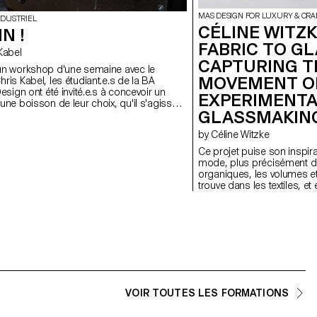
MAS DESIGN FOR LUXURY & CR
NDUSTRIEL
CÉLINE WITZK
IN !
FABRIC TO GL
s Kabel
CAPTURING T
MOVEMENT OF
ris Kabel, les étudiant.e.s de la BA
Design ont été invité.e.s à concevoir un
EXPERIMENT
une boisson de leur choix, qu'il s'agisse
GLASSMAKIN
il, d'une bière fraîche, d'un
aditionnel ou simplement d'un verre à eau
by Céline Witzke
er leur soif. Les designs finaux reflètent
éristiques de la boisson ou soulignent la
Ce projet puise son inspir
 la boisson est préparée, servie et bue.
mode, plus précisément 
erres ont été soufflés dans la cour de
organiques, les volumes et 
 le soutien des artisan.e.s du fabricant de
trouve dans les textiles, 
se Niesenglass.
éléments créent d’une faç
douces. En collaboration av
suisse Niesenglass, une co
polyvalents est créée, metta
d’un point de vue innovant.
VOIR TOUTES LES FORMATIONS