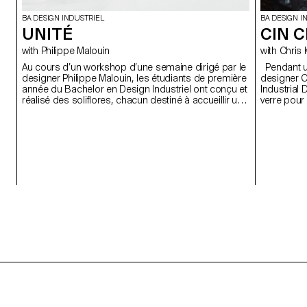
BA DESIGN INDUSTRIEL
BA DESIGN I
UNITÉ
CIN C
with Philippe Malouin
with Chri
Au cours d’un workshop d’une semaine dirigé par le
Pendant un workshop d'une semaine avec le
designer Philippe Malouin, les étudiants de première
designer Ch
année du Bachelor en Design Industriel ont conçu et
Industrial 
réalisé des soliflores, chacun destiné à accueillir une
verre pour 
fleur unique de leur choix.
d'un cockta
Negroni tr
pour étanch
les caract
façon dont
Tous les v
l'ECAL avec
verre suis