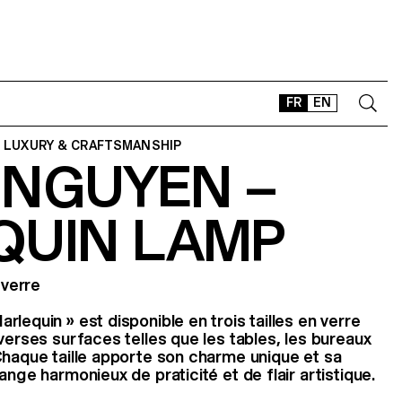
FR
EN
 LUXURY & CRAFTSMANSHIP
 NGUYEN –
CONTACT
SHOP
QUIN LAMP
TYPEFACES
OFFLINE-ONLINE
Instagram
Facebook
LinkedIn
Vimeo
Tikt
 verre
lequin » est disponible en trois tailles en verre
verses surfaces telles que les tables, les bureaux
Chaque taille apporte son charme unique et sa
ange harmonieux de praticité et de flair artistique.