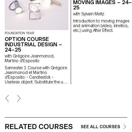
MOVING IMAGES – 24–
25
with Sylvain Meltz
Introduction to moving images
and animation (video, kinetics,
etc.) using After Effect.
FOUNDATION YEAR
OPTION COURSE
INDUSTRIAL DESIGN –
24–25
with Grégoire Jeanmonod,
Martino d'Esposito
Semester 1 Course with Grégoire
Jeanmonod et Martino
d'Esposito: - Candlestick -
Useless object: Substitute the use
of an object by slightly modifying
the object itself - WAX - Corner
Semester 2 Course with Grégoire
Jeanmonod et Martino
d'Esposito: - Object using LED
lights - Boomerang - Straps -
Nap
RELATED COURSES
SEE ALL COURSES