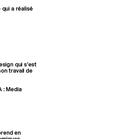
qui a réalisé
esign qui s'est
on travail de
A : Media
 prend en
omiques,