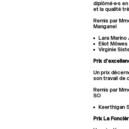
diplômé·e·s en
et la qualité t
Remis par Mme
Manganel
Lara Marino 
Eliot Möwes 
Virginie Sist
Prix d’excelle
Un prix décerné
son travail de 
Remis par Mme 
SO
Keerthigan S
Prix La Fonciè