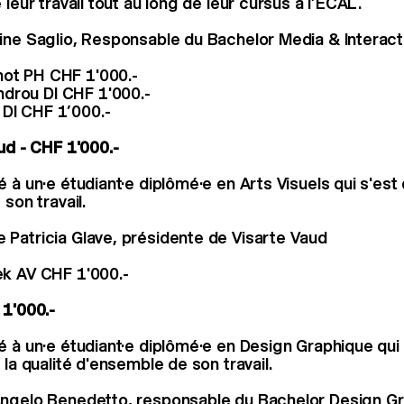
 leur travail tout au long de leur cursus à l’ECAL.
ine Saglio, Responsable du Bachelor Media & Interact
mot PH CHF 1'000.-
drou DI CHF 1'000.-
DI CHF 1’000.-
ud - CHF 1'000.-
 à un·e étudiant·e diplômé·e en Arts Visuels qui s'est 
 son travail.
Patricia Glave, présidente de Visarte Vaud
tek AV CHF 1'000.-
 1'000.-
é à un·e étudiant·e diplômé·e en Design Graphique qui 
 la qualité d'ensemble de son travail.
Angelo Benedetto, responsable du Bachelor Design G