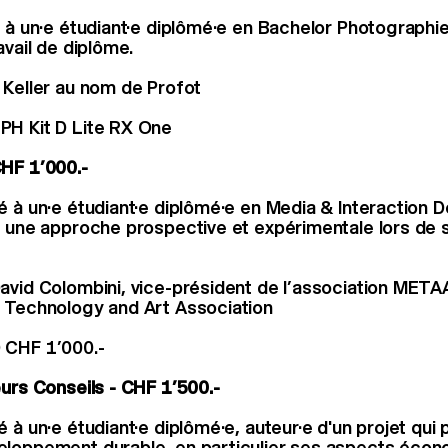
é à un·e étudiant·e diplômé·e en Bachelor Photographie 
avail de diplôme.
 Keller au nom de Profot
 PH Kit D Lite RX One
HF 1’000.-
é à un·e étudiant·e diplômé·e en Media & Interaction D
r une approche prospective et expérimentale lors de s
avid Colombini, vice-président de l’association META
 Technology and Art Association
D CHF 1’000.-
eurs Conseils - CHF 1’500.-
 à un·e étudiant·e diplômé·e, auteur·e d'un projet qui
eloppement durable, en particulier ses aspects écon