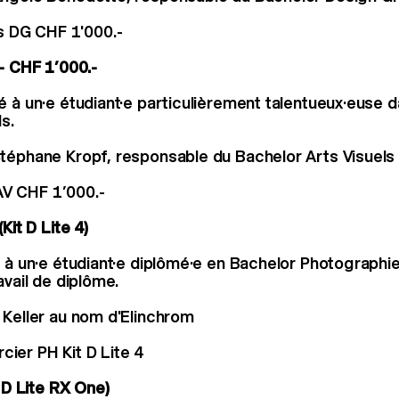
 DG CHF 1'000.-
 - CHF 1’000.-
é à un·e étudiant·e particulièrement talentueux·euse 
s.
téphane Kropf, responsable du Bachelor Arts Visuels
AV CHF 1’000.-
Kit D Lite 4)
é à un·e étudiant·e diplômé·e en Bachelor Photographie 
avail de diplôme.
 Keller au nom d'Elinchrom
cier PH Kit D Lite 4
t D Lite RX One)