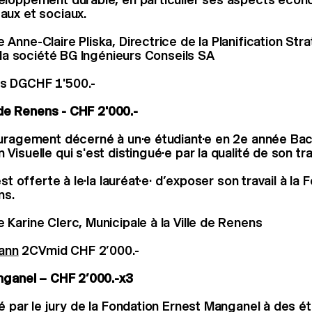
ux et sociaux.
Anne-Claire Pliska, Directrice de la Planification Str
e la société BG Ingénieurs Conseils SA
us DGCHF 1'500.-
e de Renens - CHF 2'000.-
uragement décerné à un·e étudiant·e en 2e année Bac
isuelle qui s'est distingué·e par la qualité de son trav
est offerte à le·la lauréat·e· d’exposer son travail à la
ns.
Karine Clerc, Municipale à la Ville de Renens
ann
2CVmid CHF 2’000.-
nganel – CHF 2’000.-x3
é par le jury de la Fondation Ernest Manganel à des ét