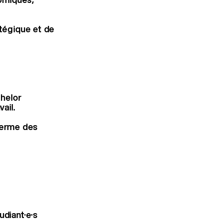
atégique et de
helor
ail.
 Ferme des
udiant·e·s