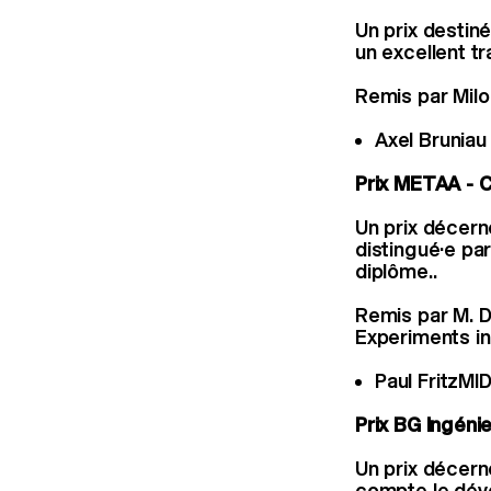
Un prix destin
un excellent tr
Remis par Milo
Axel Bruniau
Prix METAA - C
Un prix décern
distingué·e pa
diplôme..
Remis par M. D
Experiments in
Paul FritzMI
Prix BG Ingéni
Un prix décerné
compte le dév