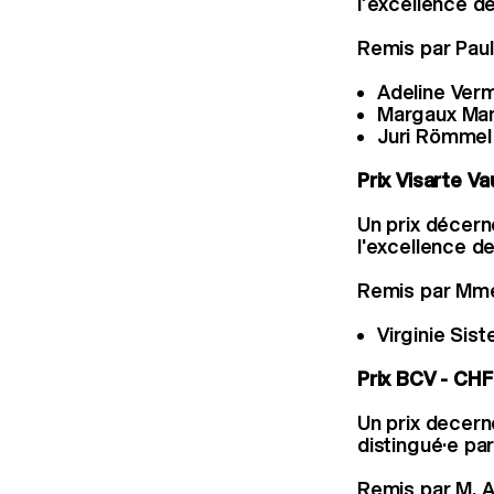
l’excellence de
Remis par Paul
Adeline Ver
Margaux Man
Juri Römmel 
Prix Visarte Va
Un prix décerné
l'excellence de
Remis par Mme 
Virginie Sis
Prix BCV - CHF
Un prix decern
distingué·e par
Remis par M. 