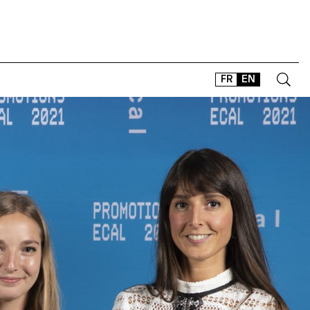
FR
EN
CONTACT
SHOP
TYPEFACES
OFFLINE-ONLINE
Instagram
Facebook
LinkedIn
Vimeo
Tikt