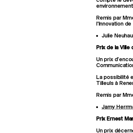
environnementa
Remis par Mme 
l'Innovation d
Julie Neuha
Prix de la Vill
Un prix d’enco
Communication V
La possibilité 
Tilleuls à Rene
Remis par Mme 
Jamy Herrm
Prix Ernest Ma
Un prix décern