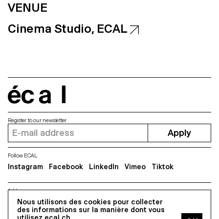
VENUE
Cinema Studio, ECAL
écal
Register to our newsletter
Apply
Follow ECAL
Instagram
Facebook
LinkedIn
Vimeo
Tiktok
Address
5, avenue du Temple, CH-1020 Renens
Nous utilisons des cookies pour collecter
des informations sur la manière dont vous
utilisez ecal.ch.