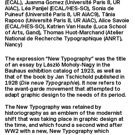
(ECAL), Juanma Gomez (Université Paris 8, UR
AIAC), Léa Panijel (ECAL/HES-SO), Sonia de
Puineuf (Université Paris 8, UR AIAC9), Tânia
Raposo (Université Paris 8, UR AIAC), Alice Savoie
(ECAL/HES-SO), Katrien Van Haute (Luca School
of Arts, Gand), Thomas Huot-Marchand (Atelier
National de Recherche Typographique (ANRT),
Nancy)
The expression “New Typography” was the title
of an essay by László Moholy-Nagy in the
Bauhaus exhibition catalog of 1923, as well as
that of the book by Jan Tschichold published in
1928 (
Die neue Typographie
). It now refers to
the avant-garde movement that attempted to
adapt graphic design to the needs of its period.
The New Typography was retained by
historiography as an emblem of the modernist
shift that was taking place in graphic design at
the time, and which found a second wind after
WW2 with a new, New Typography which