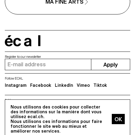
MA FINE ARTS
écal
Register to our newsletter
Apply
Follow ECAL
Instagram
Facebook
LinkedIn
Vimeo
Tiktok
Address
Nous utilisons des cookies pour collecter
5, avenue du Temple, CH-1020 Renens
des informations sur la manière dont vous
utilisez ecal.ch.
Nous utilisons ces informations pour faire
All Rights reserved @2026
fonctionner le site web au mieux et
Contact
Impressum
Hub
Press
améliorer nos services.