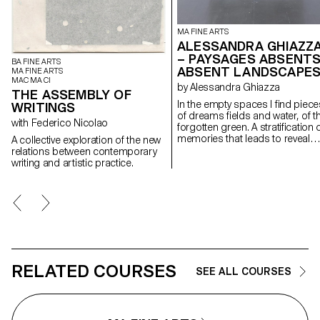
MA FINE ARTS
ALESSANDRA GHIAZZ
– PAYSAGES ABSENTS
BA FINE ARTS
ABSENT LANDSCAPE
MA FINE ARTS
MAC MA CI
by Alessandra Ghiazza
THE ASSEMBLY OF
In the empty spaces I find piece
WRITINGS
of dreams fields and water, of t
with Federico Nicolao
forgotten green. A stratification of
memories that leads to reveal
A collective exploration of the new
experiences in natural
relations between contemporary
landscapes, real but also place
writing and artistic practice.
suspended between memory a
the dreamlike, creating through
geometric and repetitive shape
space of contemplation on
places, to find them again;
postcards of a fragile and
continuously changing landsca
RELATED COURSES
SEE ALL COURSES