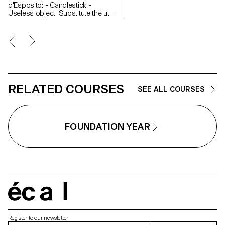
d'Esposito: - Candlestick -
Useless object: Substitute the use
of an object by slightly modifying
the object itself - WAX - Corner
Semester 2 Course with Grégoire
Jeanmonod et Martino
d'Esposito: - Object using LED
lights - Boomerang - Straps -
Nap
RELATED COURSES
SEE ALL COURSES
FOUNDATION YEAR
écal
Register to our newsletter