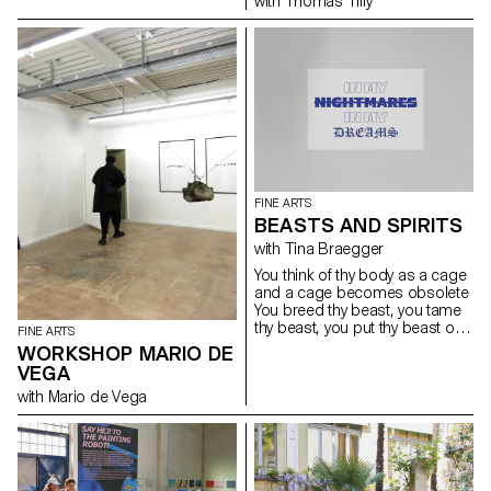
with Thomas Tilly
FINE ARTS
BEASTS AND SPIRITS
with Tina Braegger
You think of thy body as a cage
and a cage becomes obsolete
You breed thy beast, you tame
thy beast, you put thy beast on
FINE ARTS
a leash Thy beast be trapped,
WORKSHOP MARIO DE
you trap thy beast, you put thy
VEGA
beast on a leash You breed thy
with Mario de Vega
beast, you tame thy beast, you
trap thy beast inside Thy body a
cage, the cage obsolete, thy
beast be trapped inside