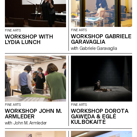
Sunday 6 March: 12 - 7pm
Palexpo Rte François-Peyrot 30
1218 Le Grand-Saconnex
https://palexpo.ch/
FINE ARTS
FINE ARTS
WORKSHOP GABRIELE
WORKSHOP WITH
GARAVAGLIA
LYDIA LUNCH
with Gabriele Garavaglia
FINE ARTS
FINE ARTS
WORKSHOP JOHN M.
WORKSHOP DOROTA
ARMLEDER
GAWĘDA & EGLĖ
KULBOKAITĖ
with John M. Armleder