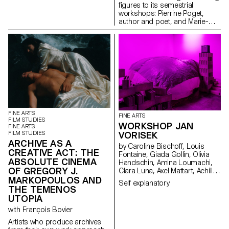
figures to its semestrial
workshops: Pierrine Poget,
author and poet, and Marie-
Caroline Hominal, dancer and
performer, both from Geneva.
The former, described by one
student as an "osteopath of the
brain", invites a group of
students to make a family with
the voices in their heads, while
the latter invites bodies into the
space of the party for a
performance in the ECAL film
studio.
FINE ARTS
FINE ARTS
FILM STUDIES
WORKSHOP JAN
FINE ARTS
FILM STUDIES
VORISEK
ARCHIVE AS A
by Caroline Bischoff, Louis
CREATIVE ACT: THE
Fontaine, Giada Gollin, Olivia
ABSOLUTE CINEMA
Handschin, Amina Loumachi,
OF GREGORY J.
Clara Luna, Axel Mattart, Achille
MARKOPOULOS AND
Meier, Charlie Schär, Jamie
Self explanatory
Soria, Nayla Younes, Mayalène
THE TEMENOS
de Roquemaurel
UTOPIA
with François Bovier
Artists who produce archives