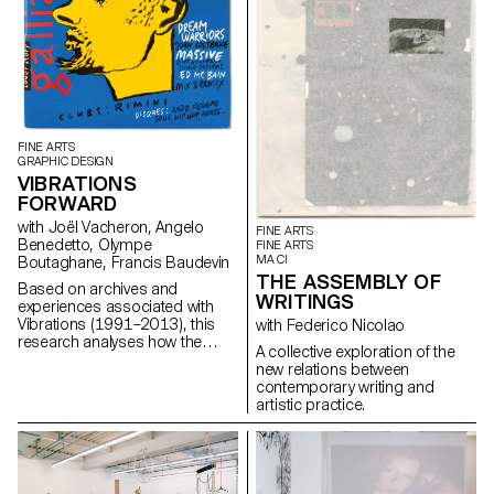
FINE ARTS
GRAPHIC DESIGN
VIBRATIONS
FORWARD
with Joël Vacheron, Angelo
FINE ARTS
Benedetto, Olympe
FINE ARTS
MA CI
Boutaghane, Francis Baudevin
THE ASSEMBLY OF
Based on archives and
WRITINGS
experiences associated with
Vibrations (1991–2013), this
with Federico Nicolao
research analyses how the
A collective exploration of the
magazine's textual, graphic and
new relations between
photographic content provides
contemporary writing and
insight into the challenges of
artistic practice.
communicating about popular
music today.