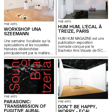
FINE ARTS
FINE ARTS
HUM HUM, L'ECAL À
WORKSHOP UNA
TREIZE, PARIS
SZEEMANN
HUM HUM MAGAZINE est une
Une semaine focalisée sur la
publication-exposition
spéculations et les nouvelles
nomade conçue par le
histoires déclenchées
Bachelor Arts Visuels de l’ECAL
principalement par la matière
dont le premier numéro investit
avec l'artiste Una Szeemann.
la galerie parisienne Treize.
Les étudiant.exs ont orienté
Organisée autour d'une série
leurs réflexions sur le pouvoir
d'invitations, chaque édition est
des objets, du point de vue de
pensée par les étudiant·e·s du
l'art, du fétichisme, de l'object
Bachelor Arts Visuels comme
oriented ontology, de la
une exposition facilement
psychanalyse et de la magie…
diffusable et activable à l’infini. À
l’occasion du lancement de
son premier numéro, HUM
HUM MAGAZINE investit Treize à
FINE ARTS
Paris pour y déployer son
PARASONIC:
FINE ARTS
sommaire à l’échelle du lieu. Un
TRANSMISSION OF
DON'T BE HAPPY,
projet initié par Philippe
FUGITIVE AURAL
WORRY - ECAL
Decrauzat, Gallien Déjean et