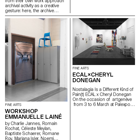
from their own work approach
archival activity as a creative
gesture: here, the archive
literally becomes a work of art.
In parallel with the “archival
impulse” that has run through
contemporary art since the
1960s, this research project
examines the “performative
agency” of archives when they
are constituted from “image
acts”. The selected corpus is
based on an extremely singular
case, the cinematographic
FINE ARTS
work of Gregory J.
ECAL×CHERYL
Markopoulos (1928-1992) and
DONEGAN
the Temenos archives.
Nostalagia Is a Different Kind of
Pain(t) ECAL x Cheryl Donegan
On the occasion of artgenève
from 3 to 6 March at Palexpo,
FINE ARTS
ECAL presents projects by
WORKSHOP
Bachelor Fine Arts students
EMMANUELLE LAINÉ
produced during a workshop
by Charlie Jannes, Romain
with American artist Cheryl
Rochat, Céleste Meylan,
Donegan Initiated in the context
Baptiste Schaerer, Romane
of a collaboration with the Art &
Roy, Mariana Isler, Noemi
Vie Foundation, whose mission