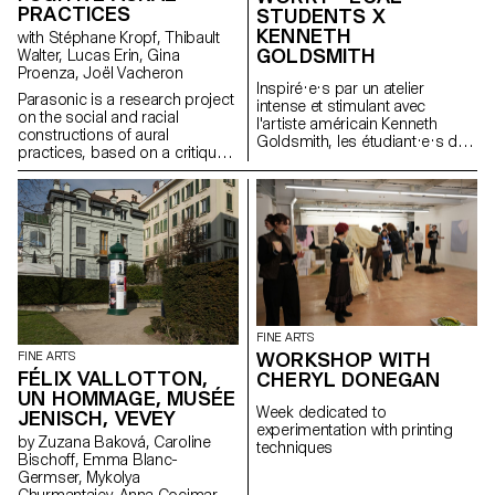
PRACTICES
Stéphane Kropf.
STUDENTS X
KENNETH
with Stéphane Kropf, Thibault
GOLDSMITH
Walter, Lucas Erin, Gina
Proenza, Joël Vacheron
Inspiré·e·s par un atelier
Parasonic is a research project
intense et stimulant avec
on the social and racial
l'artiste américain Kenneth
constructions of aural
Goldsmith, les étudiant·e·s du
practices, based on a critique
Bachelor Arts Visuels ont
of a regime of thinking and
valorisé des signes subtils du
listening to sound that is over-
quotidien, transformant des
represented in the arts, and
pensées errantes en un tapis :
which aims to create spaces
non pas comme un dessin,
for the transmission of fugitive
mais comme un détour ; non
aural practices.
pas comme une déclaration,
mais comme une collection
d'absurdités oubliées. Poète
distingué par le MoMA, Kenneth
Goldsmith s’inspire de son
FINE ARTS
manifeste Uncreative
WORKSHOP WITH
FINE ARTS
Writing pour créer notamment
FÉLIX VALLOTTON,
CHERYL DONEGAN
livres, textes critiques,
UN HOMMAGE, MUSÉE
émissions et installations à
Week dedicated to
JENISCH, VEVEY
partir de collages de matériaux
experimentation with printing
trouvés.
by Zuzana Baková, Caroline
techniques
Bischoff, Emma Blanc-
Germser, Mykolya