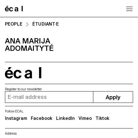
Home
PEOPLE
ÉTUDIANT·E
ANA MARIJA
ADOMAITYTÉ
écal
Register to our newsletter
Apply
Follow ECAL
Instagram
Facebook
LinkedIn
Vimeo
Tiktok
Address