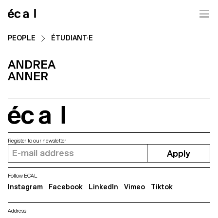
Home
PEOPLE
ÉTUDIANT·E
ANDREA
ANNER
écal
Register to our newsletter
Apply
Follow ECAL
Instagram
Facebook
LinkedIn
Vimeo
Tiktok
Address