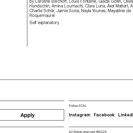
by Caroline Bischoff, Louis Fontaine, Giada Gollin, Olivia
Handschin, Amina Loumachi, Clara Luna, Axel Mattart, Achille Meier,
Charlie Schär, Jamie Soria, Nayla Younes, Mayalène de
Roquemaurel
Self explanatory
Follow ECAL
Apply
Instagram
Facebook
Linked
All Rights reserved @2026