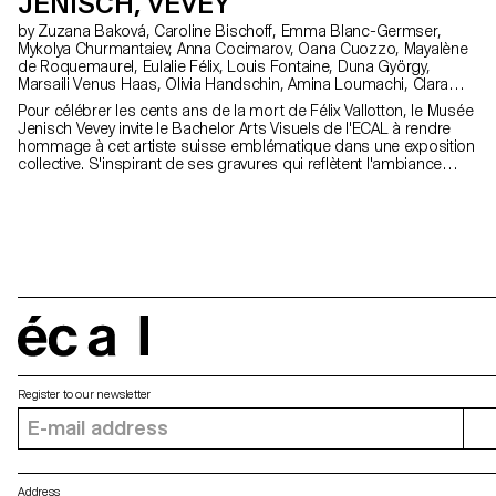
JENISCH, VEVEY
by Zuzana Baková, Caroline Bischoff, Emma Blanc-Germser,
Mykolya Churmantaiev, Anna Cocimarov, Oana Cuozzo, Mayalène
de Roquemaurel, Eulalie Félix, Louis Fontaine, Duna György,
Marsaili Venus Haas, Olivia Handschin, Amina Loumachi, Clara
Luna, Céleste Meylan, Diego Mühlematter, Paul Reachi, Baptiste
Pour célébrer les cents ans de la mort de Félix Vallotton, le Musée
Schaerer, Charlie Schär, Jamie Soria, Nayla Younes
Jenisch Vevey invite le Bachelor Arts Visuels de l'ECAL à rendre
hommage à cet artiste suisse emblématique dans une exposition
collective. S'inspirant de ses gravures qui reflètent l'ambiance
parisienne de la fin du XIXe siècle, des colonnes Morris sont
recréées dans le musée comme supports modulaires. Elles
accueillent affiches, tracts et posters, échos de la culture
contemporaine et des questionnements des étudiant·e·s
d’aujourd’hui.
écal
Register to our newsletter
Address