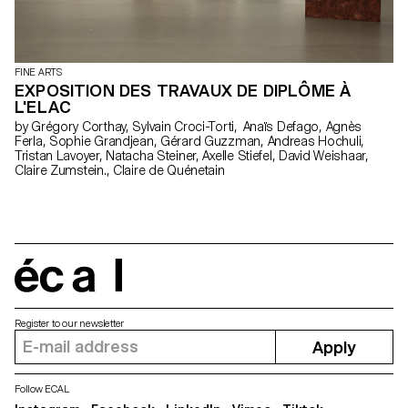
FINE ARTS
EXPOSITION DES TRAVAUX DE DIPLÔME À
L'ELAC
by Grégory Corthay, Sylvain Croci-Torti, Anaïs Defago, Agnès
Ferla, Sophie Grandjean, Gérard Guzzman, Andreas Hochuli,
Tristan Lavoyer, Natacha Steiner, Axelle Stiefel, David Weishaar,
Claire Zumstein., Claire de Quénetain
écal
Register to our newsletter
Apply
Follow ECAL