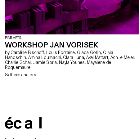
FINE ARTS
WORKSHOP JAN VORISEK
by Caroline Bischoff, Louis Fontaine, Giada Gollin, Olivia
Handschin, Amina Loumachi, Clara Luna, Axel Mattart, Achille Meier,
Charlie Schär, Jamie Soria, Nayla Younes, Mayalène de
Roquemaurel
Self explanatory
écal