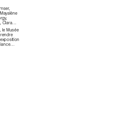
n, le Musée
 rendre
exposition
biance
 sont
Elles
re
·s