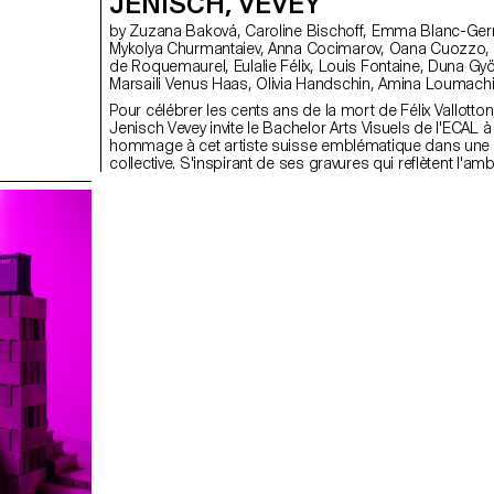
JENISCH, VEVEY
by Zuzana Baková, Caroline Bischoff, Emma Blanc-Germser,
Mykolya Churmantaiev, Anna Cocimarov, Oana Cuozzo, Mayalène
de Roquemaurel, Eulalie Félix, Louis Fontaine, Duna György,
Marsaili Venus Haas, Olivia Handschin, Amina Loumachi, Clara
Luna, Céleste Meylan, Diego Mühlematter, Paul Reachi, Baptiste
Pour célébrer les cents ans de la mort de Félix Vallotto
Schaerer, Charlie Schär, Jamie Soria, Nayla Younes
Jenisch Vevey invite le Bachelor Arts Visuels de l'ECAL à
hommage à cet artiste suisse emblématique dans une 
collective. S'inspirant de ses gravures qui reflètent l'am
parisienne de la fin du XIXe siècle, des colonnes Morris
recréées dans le musée comme supports modulaires. 
accueillent affiches, tracts et posters, échos de la cultu
contemporaine et des questionnements des étudiant·e
d’aujourd’hui.