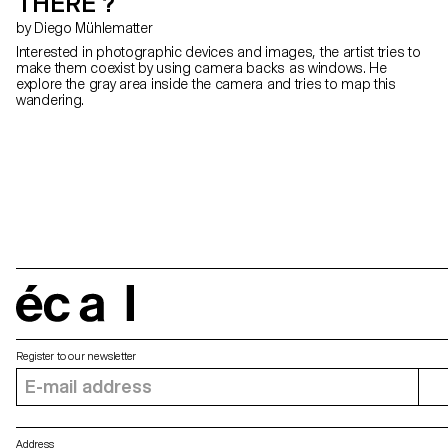
THERE ?
by Diego Mühlematter
Interested in photographic devices and images, the artist tries to
make them coexist by using camera backs as windows. He
explore the gray area inside the camera and tries to map this
wandering.
écal
Register to our newsletter
Address