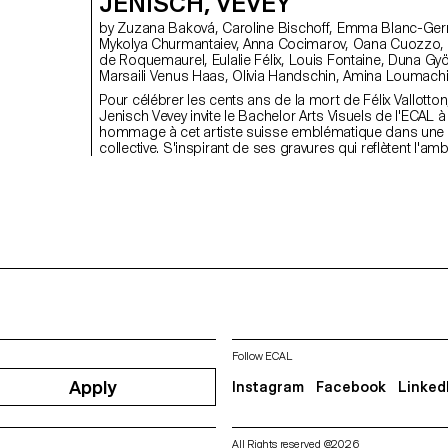
JENISCH, VEVEY
by Zuzana Baková, Caroline Bischoff, Emma Blanc-Germser,
Mykolya Churmantaiev, Anna Cocimarov, Oana Cuozzo, Mayalène
de Roquemaurel, Eulalie Félix, Louis Fontaine, Duna György,
Marsaili Venus Haas, Olivia Handschin, Amina Loumachi, Clara
Luna, Céleste Meylan, Diego Mühlematter, Paul Reachi, Baptiste
Pour célébrer les cents ans de la mort de Félix Vallotto
Schaerer, Charlie Schär, Jamie Soria, Nayla Younes
Jenisch Vevey invite le Bachelor Arts Visuels de l'ECAL à
hommage à cet artiste suisse emblématique dans une 
collective. S'inspirant de ses gravures qui reflètent l'am
parisienne de la fin du XIXe siècle, des colonnes Morris
recréées dans le musée comme supports modulaires. 
accueillent affiches, tracts et posters, échos de la cultu
contemporaine et des questionnements des étudiant·e
d’aujourd’hui.
Follow ECAL
Apply
Instagram
Facebook
Linked
All Rights reserved @2026