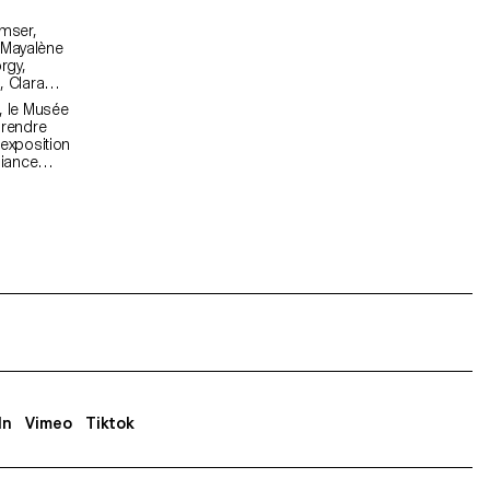
n, le Musée
 rendre
exposition
biance
 sont
Elles
re
·s
In
Vimeo
Tiktok