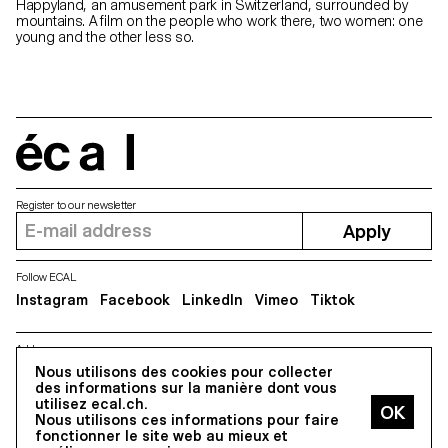
Happyland, an amusement park in Switzerland, surrounded by
mountains. A film on the people who work there, two women: one
young and the other less so.
écal
Register to our newsletter
Apply
Follow ECAL
Instagram
Facebook
LinkedIn
Vimeo
Tiktok
Address
Nous utilisons des cookies pour collecter
5, avenue du Temple, CH-1020 Renens
des informations sur la manière dont vous
utilisez ecal.ch.
Nous utilisons ces informations pour faire
All Rights reserved @2026
fonctionner le site web au mieux et
Contact
Impressum
Hub
Press