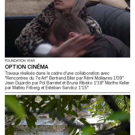
FOUNDATION YEAR
OPTION CINÉMA
Travaux réalisés dans le cadre d'une collaboration avec
"Rencontres du 7e Art" Bertrand Blier par Rémi Molleyres 1'09''
Jean Dujardin par Pol Barrelet et Bruna Ribeiro 1'18'' Marthe Keller
par Matteo Friberg et Esteban Sandoz 1'15''