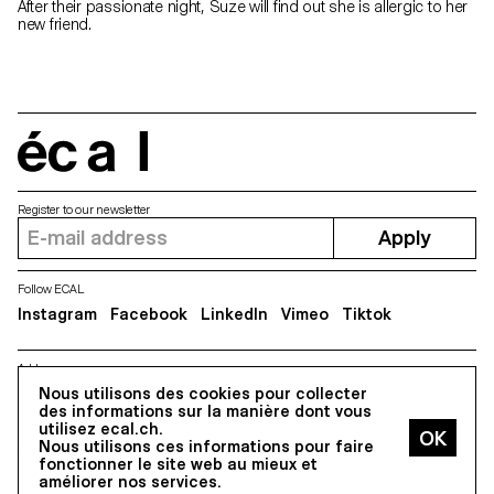
After their passionate night, Suze will find out she is allergic to her
new friend.
écal
Register to our newsletter
Apply
Follow ECAL
Instagram
Facebook
LinkedIn
Vimeo
Tiktok
Address
5, avenue du Temple, CH-1020 Renens
Nous utilisons des cookies pour collecter
des informations sur la manière dont vous
utilisez ecal.ch.
Nous utilisons ces informations pour faire
All Rights reserved @2026
fonctionner le site web au mieux et
Contact
Impressum
Hub
Press
améliorer nos services.