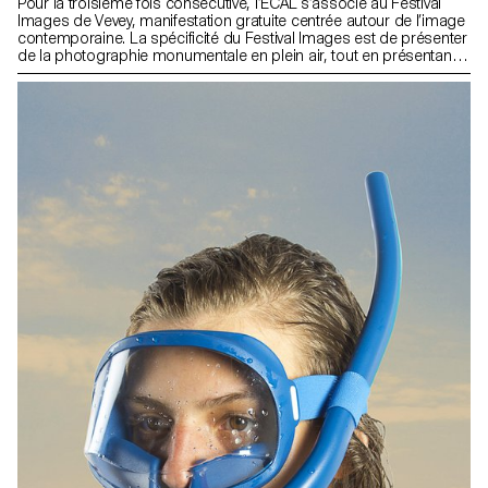
Pour la troisième fois consécutive, l’ECAL s’associe au Festival
Images de Vevey, manifestation gratuite centrée autour de l’image
contemporaine. La spécificité du Festival Images est de présenter
de la photographie monumentale en plein air, tout en présentant
des projets autours de l’image dans un sens plus large en
intérieur. Pour l’édition 2016, et suite au succès de l’installation
RAFT de 2014, les étudiants de 3e année Bachelor Design
Industriel ont créé des dispositifs «aquatiques» investissant les
berges de Vevey le temps du Festival Images.