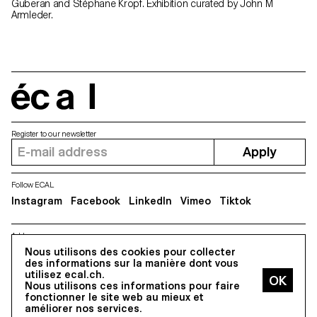
Guberan and Stéphane Kropf. Exhibition curated by John M
Armleder.
écal
Register to our newsletter
Apply
Follow ECAL
Instagram
Facebook
LinkedIn
Vimeo
Tiktok
Address
5, avenue du Temple, CH-1020 Renens
Nous utilisons des cookies pour collecter
des informations sur la manière dont vous
utilisez ecal.ch.
Nous utilisons ces informations pour faire
All Rights reserved @2026
fonctionner le site web au mieux et
Contact
Impressum
Hub
Press
améliorer nos services.