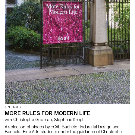
FINE ARTS
MORE RULES FOR MODERN LIFE
with Christophe Guberan, Stéphane Kropf
A selection of pieces by ECAL Bachelor Industrial Design and
Bachelor Fine Arts students under the guidance of Christophe