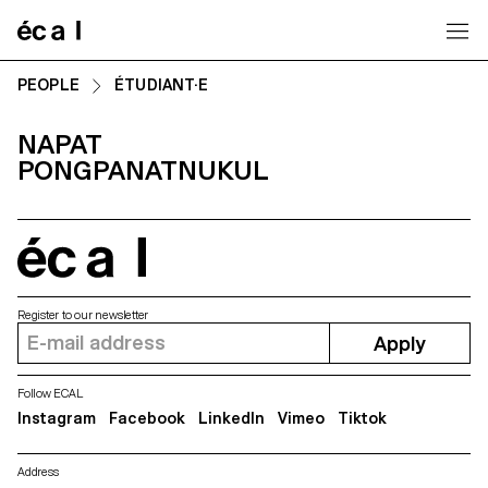
Home
PEOPLE
ÉTUDIANT·E
NAPAT
PONGPANATNUKUL
écal
Register to our newsletter
Apply
Follow ECAL
Instagram
Facebook
LinkedIn
Vimeo
Tiktok
Address