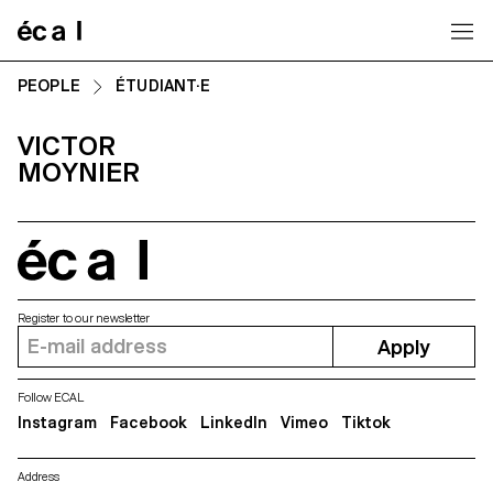
Home
PEOPLE
ÉTUDIANT·E
VICTOR
MOYNIER
écal
Register to our newsletter
Apply
Follow ECAL
Instagram
Facebook
LinkedIn
Vimeo
Tiktok
Address