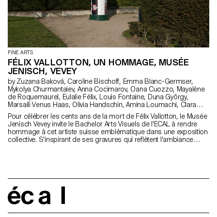
FINE ARTS
FÉLIX VALLOTTON, UN HOMMAGE, MUSÉE
JENISCH, VEVEY
by Zuzana Baková, Caroline Bischoff, Emma Blanc-Germser,
Mykolya Churmantaiev, Anna Cocimarov, Oana Cuozzo, Mayalène
de Roquemaurel, Eulalie Félix, Louis Fontaine, Duna György,
Marsaili Venus Haas, Olivia Handschin, Amina Loumachi, Clara
Luna, Céleste Meylan, Diego Mühlematter, Paul Reachi, Baptiste
Pour célébrer les cents ans de la mort de Félix Vallotton, le Musée
Schaerer, Charlie Schär, Jamie Soria, Nayla Younes
Jenisch Vevey invite le Bachelor Arts Visuels de l'ECAL à rendre
hommage à cet artiste suisse emblématique dans une exposition
collective. S'inspirant de ses gravures qui reflètent l'ambiance
parisienne de la fin du XIXe siècle, des colonnes Morris sont
recréées dans le musée comme supports modulaires. Elles
accueillent affiches, tracts et posters, échos de la culture
contemporaine et des questionnements des étudiant·e·s
d’aujourd’hui.
écal