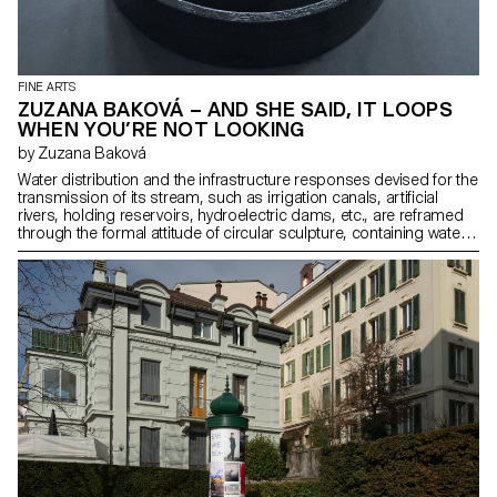
FINE ARTS
ZUZANA BAKOVÁ – AND SHE SAID, IT LOOPS
WHEN YOU’RE NOT LOOKING
by Zuzana Baková
Water distribution and the infrastructure responses devised for the
transmission of its stream, such as irrigation canals, artificial
rivers, holding reservoirs, hydroelectric dams, etc., are reframed
through the formal attitude of circular sculpture, containing water.
A discourse on the control over, allocation of, and access to the
resource. Circular shapes and motions allude to temporal
constructs such as loops, time capsules, and atemporality. Time
and space are treated as variables in this equation.