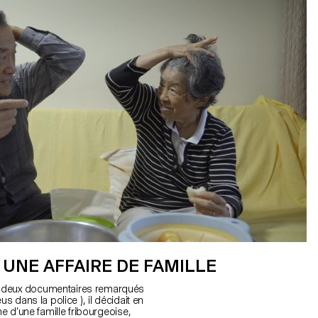
, UNE AFFAIRE DE FAMILLE
s deux documentaires remarqués
s dans la police ), il décidait en
ne d’une famille fribourgeoise,