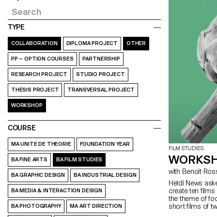
TYPE
COLLABORATION
DIPLOMA PROJECT
OTHER
PP – OPTION COURSES
PARTNERSHIP
RESEARCH PROJECT
STUDIO PROJECT
THESIS PROJECT
TRANSVERSAL PROJECT
WORKSHOP
COURSE
MA UNITE DE THEORIE
FOUNDATION YEAR
FILM STUDIES
WORKSH
BA FINE ARTS
BA FILM STUDIES
BA GRAPHIC DESIGN
BA INDUSTRIAL DESIGN
Heïdi News aske
create ten films
BA MEDIA & INTERACTION DESIGN
the theme of fo
short films of t
BA PHOTOGRAPHY
MA ART DIRECTION
broadcast on t