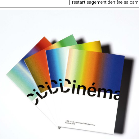
restant sagement derrière sa ca
pour éviter de devoir affronter l
pays dont il est, qu’il le veuille ou 
première fois, qu’il a ressenti le b
ses racines. Car ne dit-on pas qu’
l’on va si on ne sait pas d’où l’on v