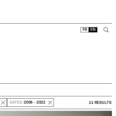
FR
EN
CONTACT
SHOP
TYPEFACES
OFFLINE-ONLINE
Instagram
Facebook
LinkedIn
Vimeo
Tikt
DATES
: 2006 - 2022
11 RESULTS