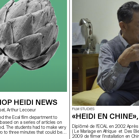
OP HEIDI NEWS
FILM STUDIES
with Benoit Rossel, Arthur Lecoeur
«HEIDI EN CHINE»
d the Ecal film department to
 based on a series of articles on
Diplômé de l'ECAL en 2002 Aprè
od. The students had to make very
( Le Mariage en Afrique et Des Bleu
wo to three minutes that could be
2009 de filmer l’installation en Chi
he newspaper's website and social