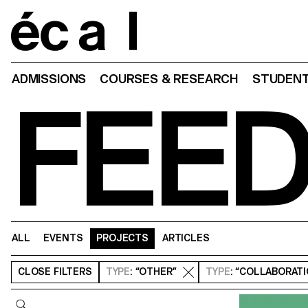
Home
ADMISSIONS
COURSES & RESEARCH
STUDENT
FEE
ALL
EVENTS
PROJECTS
ARTICLES
CLOSE
FILTERS
TYPE
: “OTHER”
TYPE
: “COLLABORAT
Query