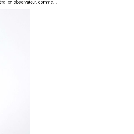
méra, en observateur, comme
ui-même cette immersion dans un
non, issu. C’est alors, pour la
esoin de partir à la découverte de
il est impossible de savoir où
ient?