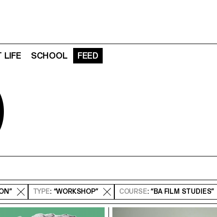
 LIFE
SCHOOL
FEED
D
ION”
TYPE
: “WORKSHOP”
COURSE
: “BA FILM STUDIES”