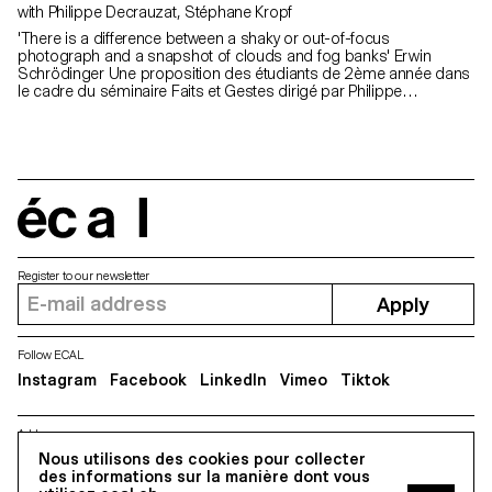
with Philippe Decrauzat, Stéphane Kropf
'There is a difference between a shaky or out-of-focus
photograph and a snapshot of clouds and fog banks' Erwin
Schrödinger Une proposition des étudiants de 2ème année dans
le cadre du séminaire Faits et Gestes dirigé par Philippe
Decrauzat avec Bas Jan Ader John M Armleder John Baldessari
George Brecht Joan Brossa Morgan Fisher Liam Gillick Emma
Hart & Benedict Drew Mike Kelley Sol LeWitt Lee Lozano Jorge
Macchi Paul McCarthy Bruce Nauman Yoko Ono Nam June Paik
Steven Parrino Cesare Pietroiusti Man Ray Steve Reich Claude
Rutault Michael Snow Paul Thek Franz Erhard Walther Lawrence
Weiner Robert Whitman
écal
Register to our newsletter
Apply
Follow ECAL
Instagram
Facebook
LinkedIn
Vimeo
Tiktok
Address
5, avenue du Temple, CH-1020 Renens
Nous utilisons des cookies pour collecter
des informations sur la manière dont vous