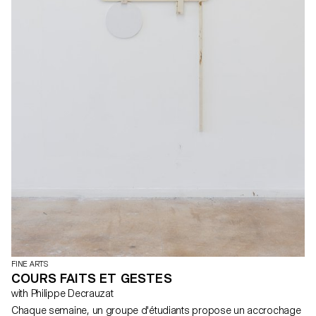
FINE ARTS
COURS FAITS ET GESTES
with Philippe Decrauzat
Chaque semaine, un groupe d'étudiants propose un accrochage