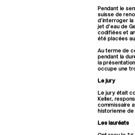
Pendant le sem
suisse de reno
d’interroger la
jet d’eau de G
codifiées et a
été placées au
Au terme de ce 
pendant la dur
la présentatio
occupe une tro
Le jury
Le jury était c
Keller, respon
commissaire as
historienne de
Les lauréats
Ont reçu le 1
er