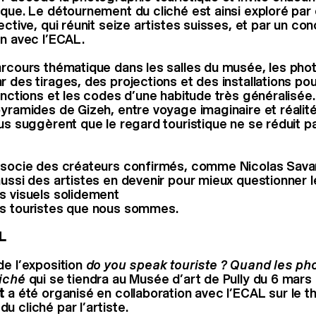
ique. Le détournement du cliché est ainsi exploré par
ective, qui réunit seize artistes suisses, et par un c
on avec l’ECAL.
arcours thématique dans les salles du musée, les ph
r des tirages, des projections et des installations po
fonctions et les codes d’une habitude très généralisée
pyramides de Gizeh, entre voyage imaginaire et réali
ous suggèrent que le regard touristique ne se réduit 
ssocie des créateurs confirmés, comme Nicolas Sava
aussi des artistes en devenir pour mieux questionner l
s visuels solidement
es touristes que nous sommes.
L
de l’exposition
do you speak touriste ? Quand les p
liché
qui se tiendra au Musée d’art de Pully du 6 mars 
it
a été organisé en collaboration avec l’ECAL sur le 
 cliché par l’artiste.