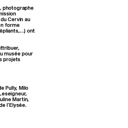
n, photographe
mission
, du Cervin au
en forme
épliants,…) ont
ttribuer,
 du musée pour
s projets
e Pully, Milo
Leseigneur,
line Martin,
e l’Elysée.