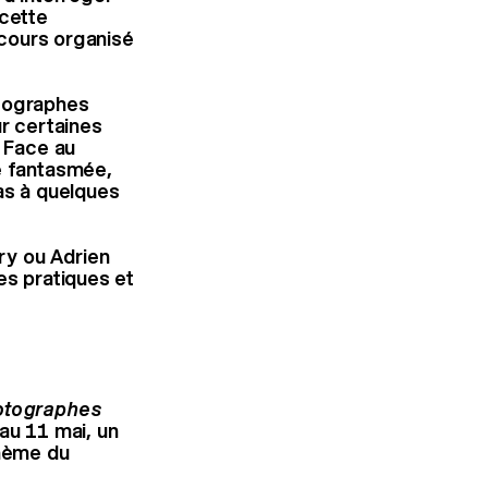
 cette
oncours organisé
otographes
ur certaines
. Face au
té fantasmée,
pas à quelques
ry ou Adrien
es pratiques et
hotographes
au 11 mai, un
thème du