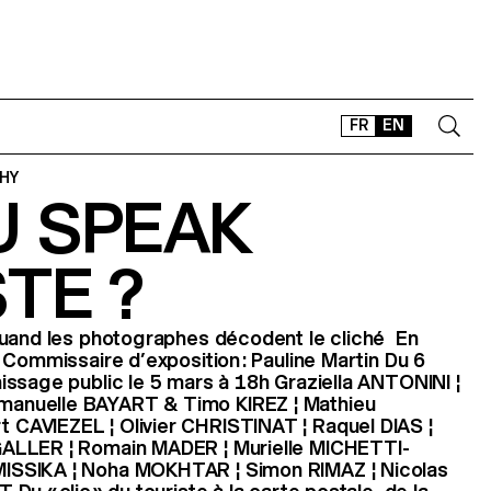
FR
EN
HY
U SPEAK
CONTACT
SHOP
TE ?
TYPEFACES
OFFLINE-ONLINE
Quand les photographes décodent le cliché En
Instagram
Facebook
LinkedIn
Vimeo
Tikt
 Commissaire d’exposition : Pauline Martin Du 6
ssage public le 5 mars à 18h Graziella ANTONINI ¦
anuelle BAYART & Timo KIREZ ¦ Mathieu
AVIEZEL ¦ Olivier CHRISTINAT ¦ Raquel DIAS ¦
ALLER ¦ Romain MADER ¦ Murielle MICHETTI-
SSIKA ¦ Noha MOKHTAR ¦ Simon RIMAZ ¦ Nicolas