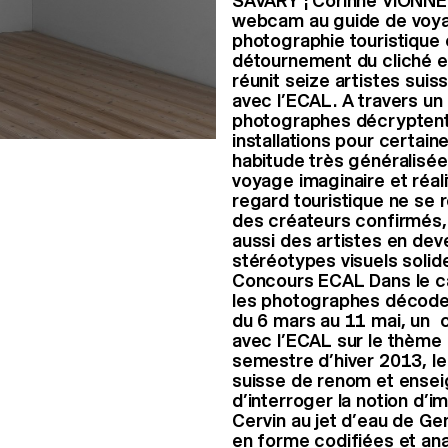
SAVARY ¦ Corinne VIONNET D
webcam au guide de voyag
photographie touristique 
détournement du cliché est
réunit seize artistes suis
avec l’ECAL. A travers un
photographes décryptent,
installations pour certain
habitude très généralisée
voyage imaginaire et réal
regard touristique ne se r
des créateurs confirmés,
aussi des artistes en dev
stéréotypes visuels soli
Concours ECAL Dans le ca
les photographes décodent
du 6 mars au 11 mai, un c
avec l’ECAL sur le thème 
semestre d’hiver 2013, l
suisse de renom et ensei
d’interroger la notion d’im
Cervin au jet d’eau de Ge
en forme codifiées et an