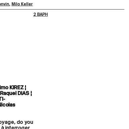
nvin
,
Milo Keller
2 BAPH
mo KIREZ ¦
Raquel DIAS ¦
I-
icolas
voyage, do you
 à interroger