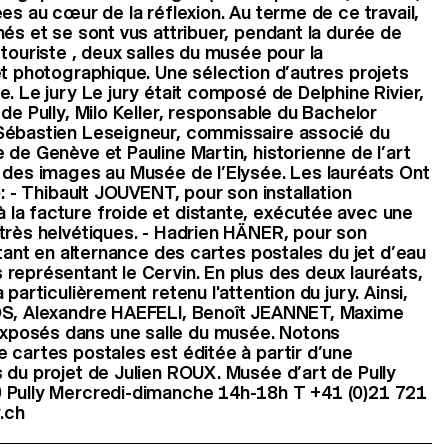
es au cœur de la réflexion. Au terme de ce travail,
més et se sont vus attribuer, pendant la durée de
touriste , deux salles du musée pour la
et photographique. Une sélection d’autres projets
e. Le jury Le jury était composé de Delphine Rivier,
de Pully, Milo Keller, responsable du Bachelor
Sébastien Leseigneur, commissaire associé du
 de Genève et Pauline Martin, historienne de l’art
 des images au Musée de l’Elysée. Les lauréats Ont
: - Thibault JOUVENT, pour son installation
la facture froide et distante, exécutée avec une
très helvétiques. - Hadrien HÄNER, pour son
etant en alternance des cartes postales du jet d’eau
représentant le Cervin. En plus des deux lauréats,
particulièrement retenu l'attention du jury. Ainsi,
OS, Alexandre HAEFELI, Benoît JEANNET, Maxime
posés dans une salle du musée. Notons
 cartes postales est éditée à partir d’une
 du projet de Julien ROUX. Musée d’art de Pully
 Pully Mercredi-dimanche 14h-18h T +41 (0)21 721
.ch