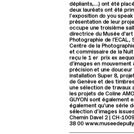
dépliants,…) ont été placé
deux lauréats ont été pri
l’exposition do you speak 
présentation de leur proj
occupe une troisième sall
directrice du Musée d'art 
Photographie de l'ECAL, 
Centre de la Photographie
et commissaire de la Nuit
reçu le 1 er prix ex aequo
d’images en mouvement à 
précision et une douceur 
installation Super 8, proj
de Genève et des timbres 
une sélection de travaux a 
les projets de Coline AM
GUYON sont également ex
également qu'une série de
sélection d’images issues
Chemin Davel 2 | CH-1009
38 00 www.museedepully