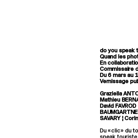
do you speak t
Quand les pho
En collaborati
Commissaire d’
Du 6 mars au 
Vernissage pub
Graziella ANT
Mathieu BERNA
David FAVROD 
BAUMGARTNER ¦
SAVARY ¦ Cori
Du « clic » du
speak touriste