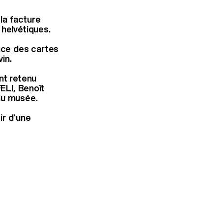
la facture
 helvétiques.
ance des cartes
in.
nt retenu
FELI, Benoît
du musée.
ir d’une