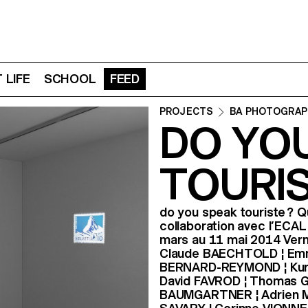
 LIFE
SCHOOL
FEED
PROJECTS
BA PHOTOGRAP
DO YO
TOURIS
do you speak touriste ? 
collaboration avec l’ECAL
mars au 11 mai 2014 Verni
Claude BAECHTOLD ¦ Emm
BERNARD-REYMOND ¦ Kurt C
David FAVROD ¦ Thomas G
BAUMGARTNER ¦ Adrien MI