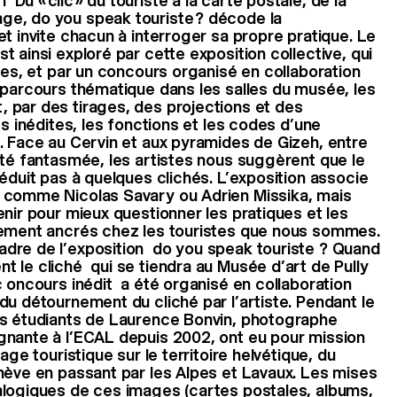
u « clic » du touriste à la carte postale, de la
e, do you speak touriste ? décode la
et invite chacun à interroger sa propre pratique. Le
 ainsi exploré par cette exposition collective, qui
ses, et par un concours organisé en collaboration
 parcours thématique dans les salles du musée, les
 par des tirages, des projections et des
es inédites, les fonctions et les codes d’une
. Face au Cervin et aux pyramides de Gizeh, entre
ité fantasmée, les artistes nous suggèrent que le
éduit pas à quelques clichés. L’exposition associe
 comme Nicolas Savary ou Adrien Missika, mais
enir pour mieux questionner les pratiques et les
dement ancrés chez les touristes que nous sommes.
dre de l’exposition do you speak touriste ? Quand
 le cliché qui se tiendra au Musée d’art de Pully
 oncours inédit a été organisé en collaboration
du détournement du cliché par l’artiste. Pendant le
es étudiants de Laurence Bonvin, photographe
gnante à l’ECAL depuis 2002, ont eu pour mission
age touristique sur le territoire helvétique, du
nève en passant par les Alpes et Lavaux. Les mises
alogiques de ces images (cartes postales, albums,