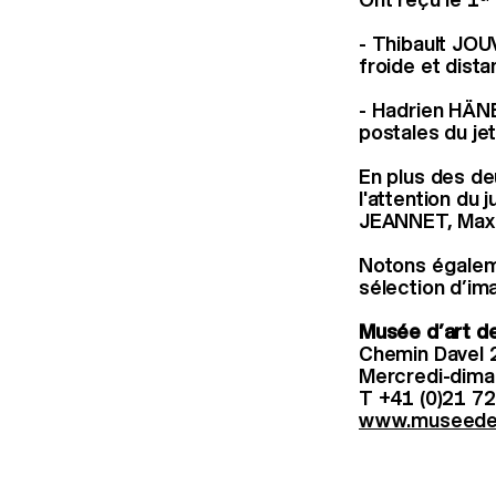
- Thibault JOU
froide et dist
- Hadrien HÄNE
postales du je
En plus des de
l'attention du 
JEANNET, Maxi
Notons égaleme
sélection d’im
Musée d’art de
Chemin Davel 2
Mercredi-dim
T +41 (0)21 7
www.museedep