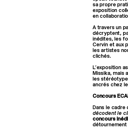
sa propre prat
exposition coll
en collaborati
A travers un p
décryptent, pa
inédites, les 
Cervin et aux 
les artistes n
clichés.
L’exposition a
Missika, mais 
les stéréotype
ancrés chez l
Concours ECA
Dans le cadre 
décodent le c
c
oncours inéd
détournement du