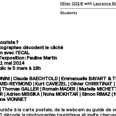
Other
(2014)
with
Laurence Bo
Students
ouriste ?
tographes décodent le cliché
on avec l’ECAL
exposition : Pauline Martin
11 mai 2014
lic le 5 mars à 18h
ONINI ¦ Claude BAECHTOLD ¦ Emmanuelle BAYART & Ti
RD-REYMOND ¦ Kurt CAVIEZEL ¦ Olivier CHRISTINAT ¦ 
¦ Thomas GALLER ¦ Romain MADER ¦ Murielle MICHETT
 Adrien MISSIKA ¦ Noha MOKHTAR ¦ Simon RIMAZ ¦ N
nne VIONNET
 touriste à la carte postale, de la webcam au guide de 
 ? décode la photographie touristique et invite chacun