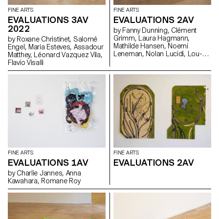
FINE ARTS
FINE ARTS
EVALUATIONS 3AV
EVALUATIONS 2AV
2022
by Fanny Dunning, Clément
Grimm, Laura Hagmann,
by Roxane Christinet, Salomé
Mathilde Hansen, Noemi
Engel, Maria Esteves, Assadour
Leneman, Nolan Lucidi, Lou-
Matthey, Léonard Vazquez Vila,
Anna Ulloa del Rio, Florentina
Flavio Visalli
Walser, Ysé Willemin
FINE ARTS
FINE ARTS
EVALUATIONS 1AV
EVALUATIONS 2AV
by Charlie Jannes, Anna
Kawahara, Romane Roy