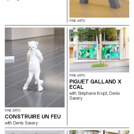
un prix lui sera également remis
ainsi qu’à Anouk Tschanz, qui
exposera ses œuvres dès
novembre.
FINE ARTS
FINE ARTS
PIGUET GALLAND X
ECAL
with Stéphane Kropf, Denis
Savary
FINE ARTS
CONSTRUIRE UN FEU
with Denis Savary