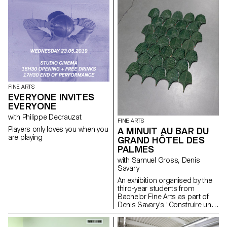
FINE ARTS
EVERYONE INVITES
EVERYONE
with Philippe Decrauzat
FINE ARTS
Players only loves you when you
A MINUIT AU BAR DU
are playing
GRAND HÔTEL DES
PALMES
with Samuel Gross, Denis
Savary
An exhibition organised by the
third-year students from
Bachelor Fine Arts as part of
Denis Savary's "Construire un
feu" course. In collaboration
with the Ceramiche Fratantoni