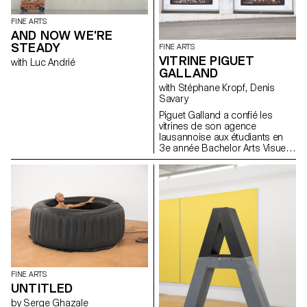
FINE ARTS
AND NOW WE'RE
STEADY
FINE ARTS
VITRINE PIGUET
with Luc Andrié
GALLAND
with Stéphane Kropf, Denis
Savary
Piguet Galland a confié les
vitrines de son agence
lausannoise aux étudiants en
3e année Bachelor Arts Visuels
de l'ECAL. Un mandat sous
forme de concours a été lancé
dans le cadre du second
semestre 2017 sous l’égide de
Denis Savary, professeur, et
Stéphane Kropf, responsable
de la filière. Le travail d’Iseult
Perrault a été sélectionné parmi
dix candidats pour inaugurer ce
qui va s’apparenter à un cycle
de deux interventions
FINE ARTS
artistiques par année. A
UNTITLED
l’occasion du vernissage le
mercredi 21 juin 2017 à 18h,
by Serge Ghazale