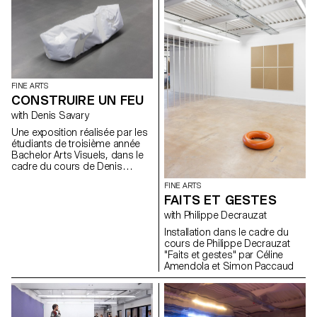
FINE ARTS
CONSTRUIRE UN FEU
with Denis Savary
Une exposition réalisée par les
étudiants de troisième année
Bachelor Arts Visuels, dans le
cadre du cours de Denis
Savary. A partir du titre d’une
FINE ARTS
nouvelle de Jack London*,
FAITS ET GESTES
proposer aux étudiants
d’envisager leur pratique
with Philippe Decrauzat
artistique comme une sorte de
Installation dans le cadre du
géographie. Les inciter à
cours de Philippe Decrauzat
explorer cette région à la
"Faits et gestes" par Céline
manière d’un trappeur ou d’un
Amendola et Simon Paccaud
touriste éclairé afin d’élargir et
de diversifier leurs champs de
connaissance et tenter ainsi de
les aider à mieux percevoir les
contours nécessairement