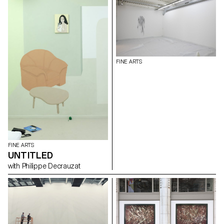
workshop, Santo Stefano di
Camastra (Italy) and Tindaro
Gagliano. A proposal by
Samuel Gross and Denis
Savary Opening Wednesday,
March 27 at 6 pm Exhibition
from March 28 to April 5 from
10 am to 5 pm
FINE ARTS
FINE ARTS
UNTITLED
with Philippe Decrauzat