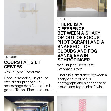
FINE ARTS
THERE IS A
DIFFERENCE
BETWEEN A SHAKY
OR OUT-OF-FOCUS
PHOTOGRAPH AND A
SNAPSHOT OF
CLOUDS AND FOG
BANKS ERWIN
FINE ARTS
SCHRÖDINGER
COURS FAITS ET
with Philippe Decrauzat,
GESTES
Stéphane Kropf
with Philippe Decrauzat
'There is a difference between a
Chaque semaine, un groupe
shaky or out-of-focus
d'étudiants propose un
photograph and a snapshot of
accrochage de pièces dans la
clouds and fog banks' Erwin
galerie Toroni. Discussion sur
Schrödinger Une proposition
l'exposition et les liens
des étudiants de 2ème année
périphériques que créent ces
dans le cadre du séminaire
situations.
Faits et Gestes dirigé par
Philippe Decrauzat avec Bas
Jan Ader John M Armleder