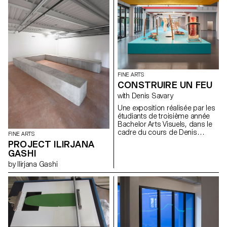
curated by John M Armleder.
FINE ARTS
CONSTRUIRE UN FEU
with Denis Savary
Une exposition réalisée par les
étudiants de troisième année
Bachelor Arts Visuels, dans le
cadre du cours de Denis
FINE ARTS
Savary. A partir du titre d’une
PROJECT ILIRJANA
nouvelle de Jack London*,
GASHI
proposer aux étudiants
by Ilirjana Gashi
d’envisager leur pratique
artistique comme une sorte de
géographie. Les inciter à
explorer cette région à la
manière d’un trappeur ou d’un
touriste éclairé afin d’élargir et
de diversifier leurs champs de
connaissance et tenter ainsi de